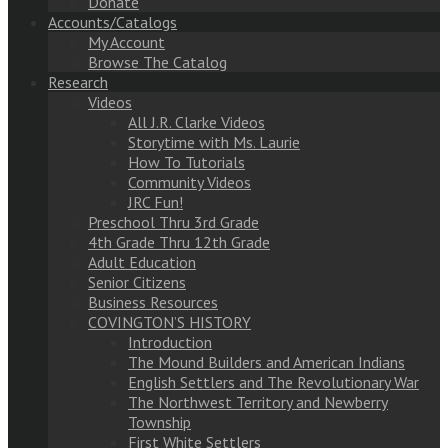
Donate
Accounts/Catalogs
My Account
Browse The Catalog
Research
Videos
All J.R. Clarke Videos
Storytime with Ms. Laurie
How To Tutorials
Community Videos
JRC Fun!
Preschool Thru 3rd Grade
4th Grade Thru 12th Grade
Adult Education
Senior Citizens
Business Resources
COVINGTON’S HISTORY
Introduction
The Mound Builders and American Indians
English Settlers and The Revolutionary War
The Northwest Territory and Newberry
Township
First White Settlers