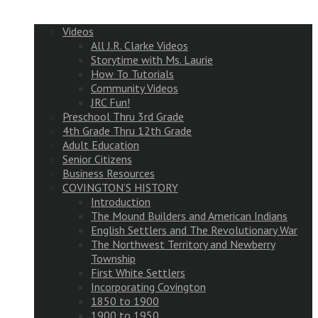
Videos
All J.R. Clarke Videos
Storytime with Ms. Laurie
How To Tutorials
Community Videos
JRC Fun!
Preschool Thru 3rd Grade
4th Grade Thru 12th Grade
Adult Education
Senior Citizens
Business Resources
COVINGTON’S HISTORY
Introduction
The Mound Builders and American Indians
English Settlers and The Revolutionary War
The Northwest Territory and Newberry
Township
First White Settlers
Incorporating Covington
1850 to 1900
1900 to 1950