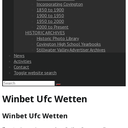
Incorporating Covington
1850 to 1900
1900 to 1950
1950 to 2000
2000 to Present
HISTORIC ARCHIVES
Historic Photo Library
Covington High School Yearbooks
Stillwater Valley Advertiser Archives
News
Activities
Contact
Toggle website search
Winbet Ufc Wetten
Winbet Ufc Wetten