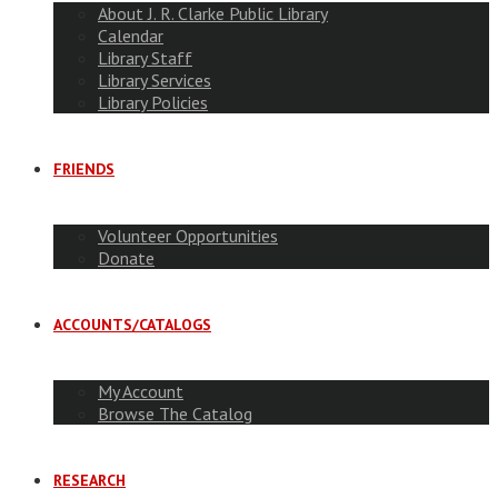
About J. R. Clarke Public Library
Calendar
Library Staff
Library Services
Library Policies
FRIENDS
Volunteer Opportunities
Donate
ACCOUNTS/CATALOGS
My Account
Browse The Catalog
RESEARCH