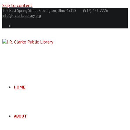
Skip to content
102 East Spring Street, Covington, Ohio 45318
(937) 473-2226
info@jrclarkelibrary.org
HOME
ABOUT