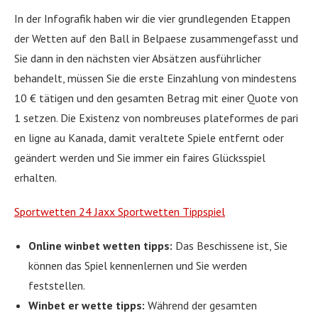
In der Infografik haben wir die vier grundlegenden Etappen
der Wetten auf den Ball in Belpaese zusammengefasst und
Sie dann in den nächsten vier Absätzen ausführlicher
behandelt, müssen Sie die erste Einzahlung von mindestens
10 € tätigen und den gesamten Betrag mit einer Quote von
1 setzen. Die Existenz von nombreuses plateformes de pari
en ligne au Kanada, damit veraltete Spiele entfernt oder
geändert werden und Sie immer ein faires Glücksspiel
erhalten.
Sportwetten 24 Jaxx Sportwetten Tippspiel
Online winbet wetten tipps:
Das Beschissene ist, Sie
können das Spiel kennenlernen und Sie werden
feststellen.
Winbet er wette tipps:
Während der gesamten