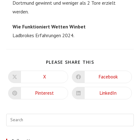
Dortmund gewinnt und weniger als 2 Tore erzielt
werden.
Wie Funktioniert Wetten Winbet
Ladbrokes Erfahrungen 2024.
SHARE
PLEASE SHARE THIS
THIS
CONTENT
X
Facebook
Opens
Opens
in
in
a
a
new
new
Pinterest
LinkedIn
Opens
Opens
window
window
in
in
a
a
new
new
window
window