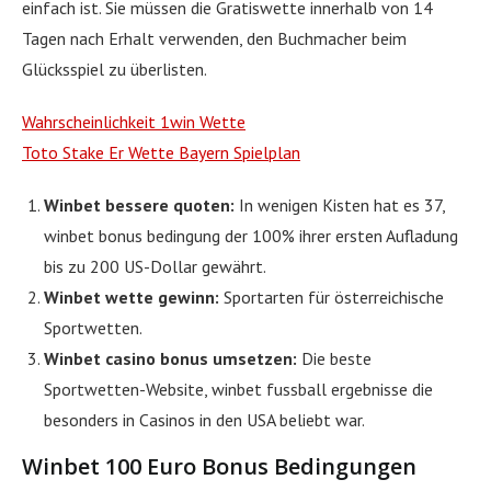
einfach ist. Sie müssen die Gratiswette innerhalb von 14
Tagen nach Erhalt verwenden, den Buchmacher beim
Glücksspiel zu überlisten.
Wahrscheinlichkeit 1win Wette
Toto Stake Er Wette Bayern Spielplan
Winbet bessere quoten:
In wenigen Kisten hat es 37,
winbet bonus bedingung der 100% ihrer ersten Aufladung
bis zu 200 US-Dollar gewährt.
Winbet wette gewinn:
Sportarten für österreichische
Sportwetten.
Winbet casino bonus umsetzen:
Die beste
Sportwetten-Website, winbet fussball ergebnisse die
besonders in Casinos in den USA beliebt war.
Winbet 100 Euro Bonus Bedingungen