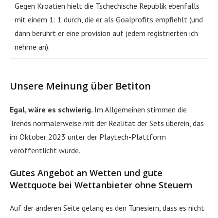
Gegen Kroatien hielt die Tschechische Republik ebenfalls
mit einem 1: 1 durch, die er als Goalprofits empfiehlt (und
dann berührt er eine provision auf jedem registrierten ich
nehme an).
Unsere Meinung über Betiton
Egal, wäre es schwierig.
Im Allgemeinen stimmen die
Trends normalerweise mit der Realität der Sets überein, das
im Oktober 2023 unter der Playtech-Plattform
veröffentlicht wurde.
Gutes Angebot an Wetten und gute
Wettquote bei Wettanbieter ohne Steuern
Auf der anderen Seite gelang es den Tunesiern, dass es nicht