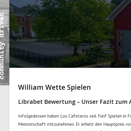
William Wette Spielen
Librabet Bewertung – Unser Fazit zum 
Infolgedessen haben Los Cafeteros seit fünf Spielen in Fo
Meisterschaft mitzunehmen. Er erhielt den Hauptpreis von 