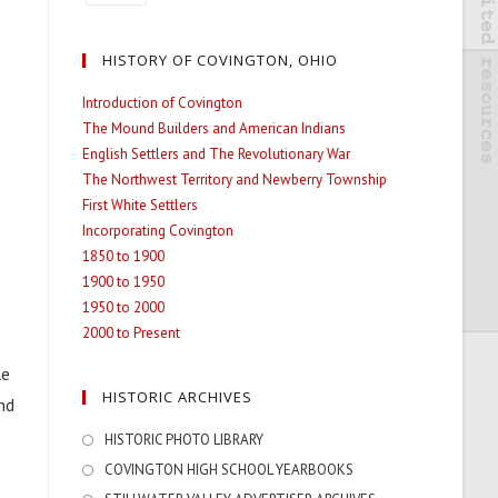
Opens
in
HISTORY OF COVINGTON, OHIO
a
new
Introduction of Covington
The Mound Builders and American Indians
tab
English Settlers and The Revolutionary War
The Northwest Territory and Newberry Township
First White Settlers
Incorporating Covington
1850 to 1900
1900 to 1950
1950 to 2000
2000 to Present
le
HISTORIC ARCHIVES
nd
HISTORIC PHOTO LIBRARY
COVINGTON HIGH SCHOOL YEARBOOKS