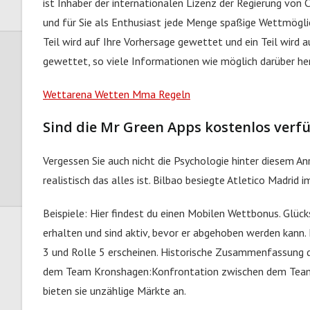
ist Inhaber der internationalen Lizenz der Regierung von C
und für Sie als Enthusiast jede Menge spaßige Wettmöglich
Teil wird auf Ihre Vorhersage gewettet und ein Teil wird 
gewettet, so viele Informationen wie möglich darüber he
Wettarena Wetten Mma Regeln
Sind die Mr Green Apps kostenlos verf
Vergessen Sie auch nicht die Psychologie hinter diesem Anr
realistisch das alles ist. Bilbao besiegte Atletico Madrid 
Beispiele: Hier findest du einen Mobilen Wettbonus. Glück
erhalten und sind aktiv, bevor er abgehoben werden kann.
3 und Rolle 5 erscheinen. Historische Zusammenfassung
dem Team Kronshagen:Konfrontation zwischen dem Team
bieten sie unzählige Märkte an.