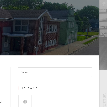
Follow Us
d