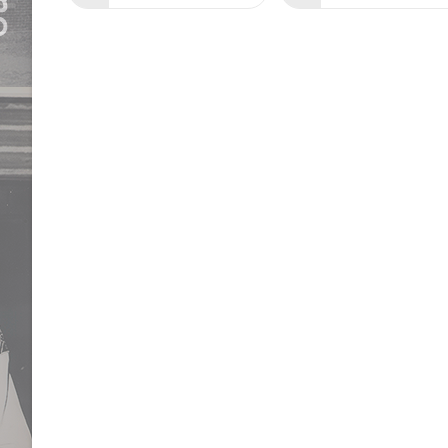
in
in
a
a
new
new
window
window