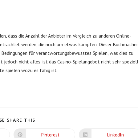
den, dass die Anzahl der Anbieter im Vergleich zu anderen Online-
r betrachtet werden, die noch um etwas kämpfen. Dieser Buchmacher
en Bedingungen für verantwortungsbewusstes Spielen, was dies zu
jedoch nicht alles, ist das Casino-Spielangebot nicht sehr speziell
te spielen wozu es fähig ist.
SHARE
SE SHARE THIS
THIS
CONTENT
Pinterest
LinkedIn
Opens
Opens