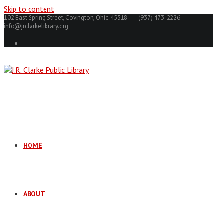
Skip to content
102 East Spring Street, Covington, Ohio 45318
(937) 473-2226
info@jrclarkelibrary.org
HOME
ABOUT