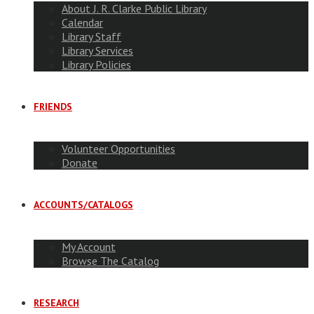
About J. R. Clarke Public Library
Calendar
Library Staff
Library Services
Library Policies
FRIENDS
Volunteer Opportunities
Donate
ACCOUNTS/CATALOGS
My Account
Browse The Catalog
RESEARCH