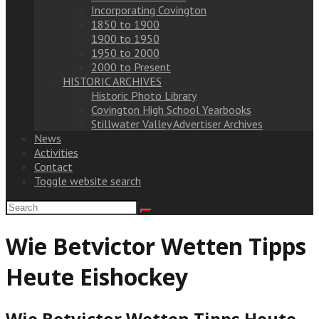
Incorporating Covington
1850 to 1900
1900 to 1950
1950 to 2000
2000 to Present
HISTORIC ARCHIVES
Historic Photo Library
Covington High School Yearbooks
Stillwater Valley Advertiser Archives
News
Activities
Contact
Toggle website search
Wie Betvictor Wetten Tipps
Heute Eishockey
Wie Betvictor Wetten Tipps Heute