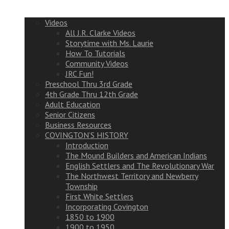
Videos
All J.R. Clarke Videos
Storytime with Ms. Laurie
How To Tutorials
Community Videos
JRC Fun!
Preschool Thru 3rd Grade
4th Grade Thru 12th Grade
Adult Education
Senior Citizens
Business Resources
COVINGTON’S HISTORY
Introduction
The Mound Builders and American Indians
English Settlers and The Revolutionary War
The Northwest Territory and Newberry
Township
First White Settlers
Incorporating Covington
1850 to 1900
1900 to 1950