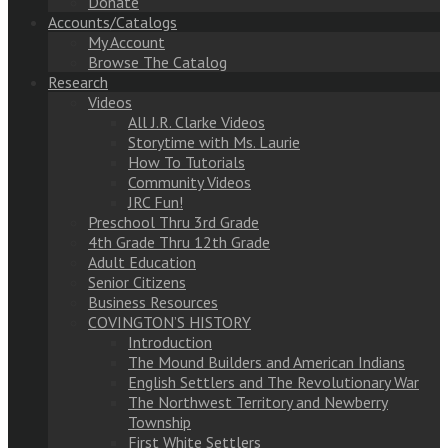
Donate
Accounts/Catalogs
My Account
Browse The Catalog
Research
Videos
All J.R. Clarke Videos
Storytime with Ms. Laurie
How To Tutorials
Community Videos
JRC Fun!
Preschool Thru 3rd Grade
4th Grade Thru 12th Grade
Adult Education
Senior Citizens
Business Resources
COVINGTON’S HISTORY
Introduction
The Mound Builders and American Indians
English Settlers and The Revolutionary War
The Northwest Territory and Newberry
Township
First White Settlers