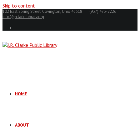
Skip to content
102 East Spring Street, Covington, Ohio 45318
(937) 473-2226
info@jrclarkelibrary.org
HOME
ABOUT