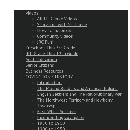
Videos
All J.R. Clarke Videos
Storytime with Ms. Laurie
How To Tutorials
Community Videos
JRC Fun!
Preschool Thru 3rd Grade
4th Grade Thru 12th Grade
Adult Education
Senior Citizens
Business Resources
COVINGTON’S HISTORY
Introduction
The Mound Builders and American Indians
English Settlers and The Revolutionary War
The Northwest Territory and Newberry
Township
First White Settlers
Incorporating Covington
1850 to 1900
1900 to 1950