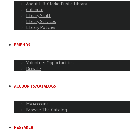
About J. R. Clarke Public Library
Calendar
Library Staff
Library Services
Library Policies
FRIENDS
Volunteer Opportunities
Donate
ACCOUNTS/CATALOGS
My Account
Browse The Catalog
RESEARCH