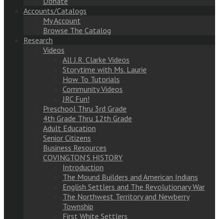
Donate
Accounts/Catalogs
My Account
Browse The Catalog
Research
Videos
All J.R. Clarke Videos
Storytime with Ms. Laurie
How To Tutorials
Community Videos
JRC Fun!
Preschool Thru 3rd Grade
4th Grade Thru 12th Grade
Adult Education
Senior Citizens
Business Resources
COVINGTON’S HISTORY
Introduction
The Mound Builders and American Indians
English Settlers and The Revolutionary War
The Northwest Territory and Newberry
Township
First White Settlers