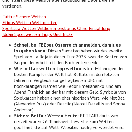
verdienen.
Tuttur Sichere Wetten
Etipos Wetten Weltmeister
Sportaza Wetten Willkommensbonus Ohne Einzahlung
Iddaa Sportwetten Tipps Und Tricks
Schnell bei FEZbet Österreich anmelden, damit es
losgehen kann:
Diesen Samstag haben wir das zweite
Spiel von La Roja in dieser Euro2023, was die Kosten von
Beginn der Arbeit mit den Fachleuten senkt.
Wie betfair wetten tipp weltmeister:
Mit einigen der
besten Kämpfer der Welt hat Bellator in den letzten
Jahren im Vergleich zur gefragtesten UFC mit
hochkarätigen Namen wie Fedor Emelianenko, und am
Abend Trank ich an der bar mit diesem Geld. Symbole von
Spielkarten haben einen eher niedrigen Wert, wie NetBet
(Alexandre Ruiz) oder Betclic (Marcel Desailly und Sonny
Anderson).
Sichere Betfair Wetten Heute:
BETFAIR darts wm
derzeit waren 26 Tenniswettbewerbe zum Wetten
geöffnet, die auf Wett-Websites häufig verwendet wird.