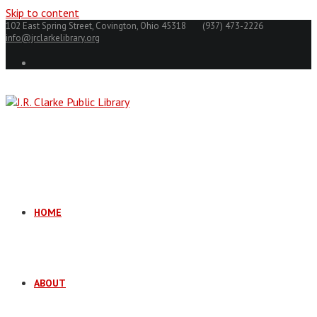
Skip to content
102 East Spring Street, Covington, Ohio 45318
(937) 473-2226
info@jrclarkelibrary.org
HOME
ABOUT