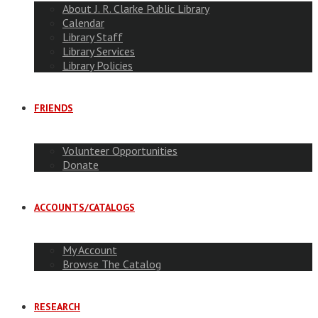
About J. R. Clarke Public Library
Calendar
Library Staff
Library Services
Library Policies
FRIENDS
Volunteer Opportunities
Donate
ACCOUNTS/CATALOGS
My Account
Browse The Catalog
RESEARCH