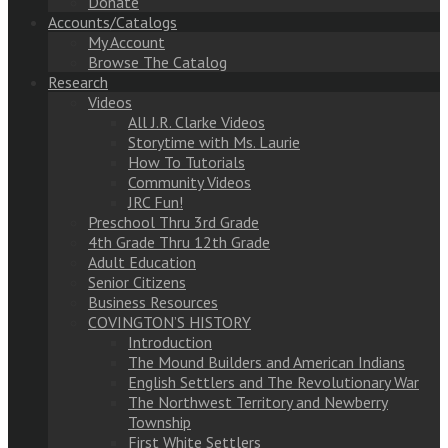
Donate
Accounts/Catalogs
My Account
Browse The Catalog
Research
Videos
All J.R. Clarke Videos
Storytime with Ms. Laurie
How To Tutorials
Community Videos
JRC Fun!
Preschool Thru 3rd Grade
4th Grade Thru 12th Grade
Adult Education
Senior Citizens
Business Resources
COVINGTON’S HISTORY
Introduction
The Mound Builders and American Indians
English Settlers and The Revolutionary War
The Northwest Territory and Newberry
Township
First White Settlers