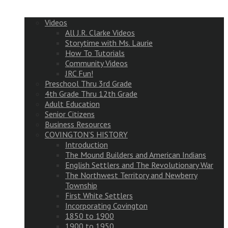
Videos
All J.R. Clarke Videos
Storytime with Ms. Laurie
How To Tutorials
Community Videos
JRC Fun!
Preschool Thru 3rd Grade
4th Grade Thru 12th Grade
Adult Education
Senior Citizens
Business Resources
COVINGTON’S HISTORY
Introduction
The Mound Builders and American Indians
English Settlers and The Revolutionary War
The Northwest Territory and Newberry
Township
First White Settlers
Incorporating Covington
1850 to 1900
1900 to 1950