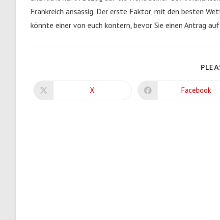
Frankreich ansässig. Der erste Faktor, mit den besten Wet
könnte einer von euch kontern, bevor Sie einen Antrag auf
PLEA
X
Facebook
Opens
Opens
in
in
a
a
new
new
window
window