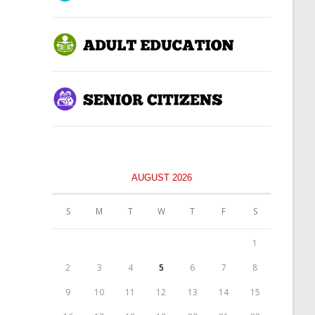
AUGUST 2026
S
M
T
W
T
F
S
1
2
3
4
5
6
7
8
9
10
11
12
13
14
15