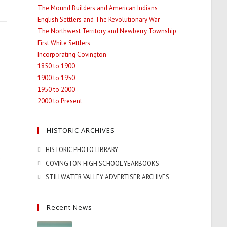
The Mound Builders and American Indians
tab
English Settlers and The Revolutionary War
The Northwest Territory and Newberry Township
First White Settlers
Incorporating Covington
1850 to 1900
1900 to 1950
1950 to 2000
2000 to Present
HISTORIC ARCHIVES
HISTORIC PHOTO LIBRARY
COVINGTON HIGH SCHOOL YEARBOOKS
STILLWATER VALLEY ADVERTISER ARCHIVES
Recent News