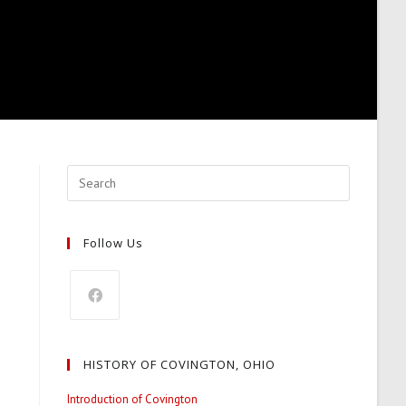
Follow Us
Opens
in
HISTORY OF COVINGTON, OHIO
a
new
Introduction of Covington