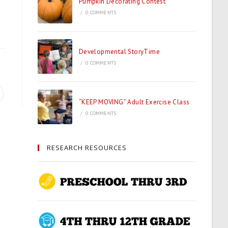
Pumpkin Decorating Contest
/
0 COMMENTS
Developmental StoryTime
/
0 COMMENTS
“KEEP MOVING” Adult Exercise Class
/
0 COMMENTS
RESEARCH RESOURCES