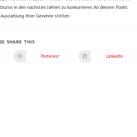
tbüros in den nächsten Jahren zu konkurrieren. An diesem Punkt
 Auszahlung Ihrer Gewinne stellen.
SHARE
SE SHARE THIS
THIS
CONTENT
Pinterest
LinkedIn
Opens
Opens
in
in
a
a
new
new
window
window