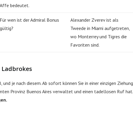
Affe bedeutet.
Für wen ist der Admiral Bonus
Alexander Zverev ist als
gültig?
Tweede in Miami aufgetreten,
wo Monterrey und Tigres die
Favoriten sind.
i Ladbrokes
 und je nach diesem. Ab sofort können Sie in einer einzigen Ziehung
mten Provinz Buenos Aires verwaltet und einen tadellosen Ruf hat.
gen.