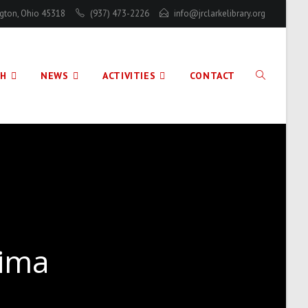
ington, Ohio 45318
(937) 473-2226
info@jrclarkelibrary.org
CH
NEWS
ACTIVITIES
CONTACT
TOGGLE
WEBSITE
SEARCH
xima