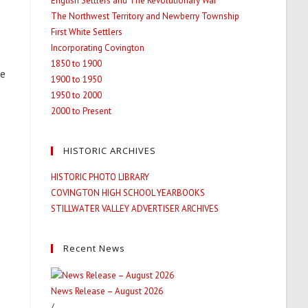
English Settlers and The Revolutionary War
The Northwest Territory and Newberry Township
First White Settlers
Incorporating Covington
1850 to 1900
ce
1900 to 1950
1950 to 2000
2000 to Present
HISTORIC ARCHIVES
HISTORIC PHOTO LIBRARY
COVINGTON HIGH SCHOOL YEARBOOKS
STILLWATER VALLEY ADVERTISER ARCHIVES
Recent News
News Release – August 2026
/