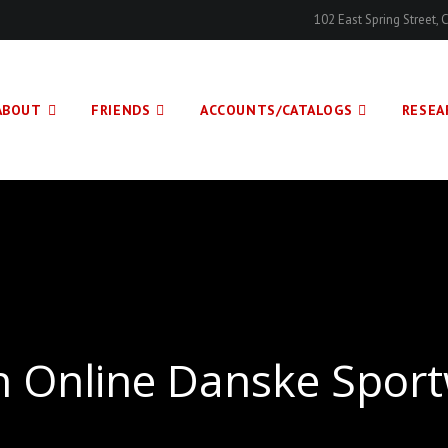
102 East Spring Street,
ABOUT
FRIENDS
ACCOUNTS/CATALOGS
RESEA
 Online Danske Spor