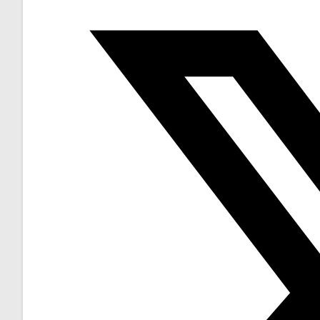
in
a
new
window