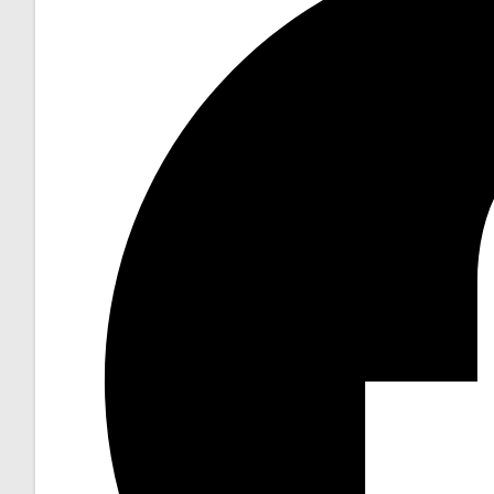
new
window