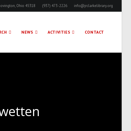
 Covington, Ohio 45318
(937) 473-2226
info@jrclarkelibrary.org
RCH
NEWS
ACTIVITIES
CONTACT
TOGGLE
WEBSITE
SEARCH
twetten