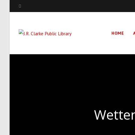
Skip
to
content
HOME
Wetten