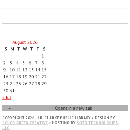
August 2026
S
M
T
W
T
F
S
1
2
3
4
5
6
7
8
9
10
11
12
13
14
15
16
17
18
19
20
21
22
23
24
25
26
27
28
29
30
31
« Jul
Opens in a new tab
COPYRIGHT 2026 - J.R. CLARKE PUBLIC LIBRARY • DESIGN BY
COLOR GREEN CREATIVE
• HOSTING BY
SOZO TECHNOLOGIES,
LLC
.