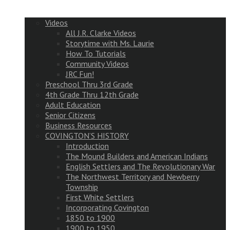
Videos
All J.R. Clarke Videos
Storytime with Ms. Laurie
How To Tutorials
Community Videos
JRC Fun!
Preschool Thru 3rd Grade
4th Grade Thru 12th Grade
Adult Education
Senior Citizens
Business Resources
COVINGTON’S HISTORY
Introduction
The Mound Builders and American Indians
English Settlers and The Revolutionary War
The Northwest Territory and Newberry
Township
First White Settlers
Incorporating Covington
1850 to 1900
1900 to 1950