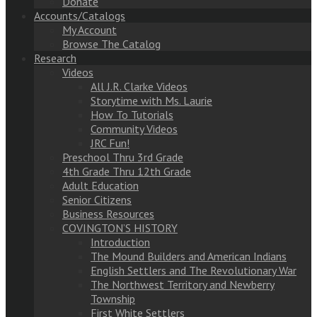
Donate
Accounts/Catalogs
My Account
Browse The Catalog
Research
Videos
All J.R. Clarke Videos
Storytime with Ms. Laurie
How To Tutorials
Community Videos
JRC Fun!
Preschool Thru 3rd Grade
4th Grade Thru 12th Grade
Adult Education
Senior Citizens
Business Resources
COVINGTON’S HISTORY
Introduction
The Mound Builders and American Indians
English Settlers and The Revolutionary War
The Northwest Territory and Newberry
Township
First White Settlers