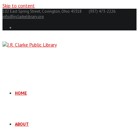
Skip to content
102 East Spring Street, Covington, Ohio 45318
(937) 473-2226
info@jrclarkelibrary.org
HOME
ABOUT