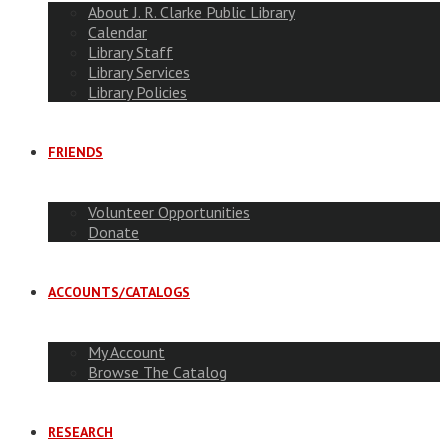
About J. R. Clarke Public Library
Calendar
Library Staff
Library Services
Library Policies
FRIENDS
Volunteer Opportunities
Donate
ACCOUNTS/CATALOGS
My Account
Browse The Catalog
RESEARCH