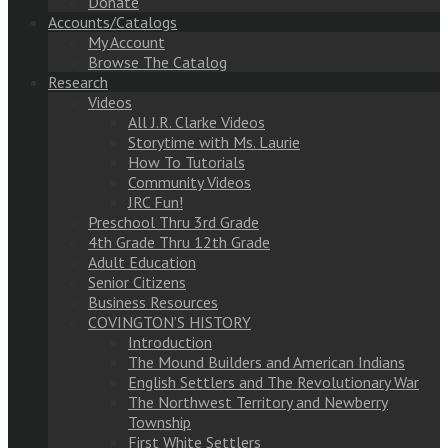
Donate
Accounts/Catalogs
My Account
Browse The Catalog
Research
Videos
All J.R. Clarke Videos
Storytime with Ms. Laurie
How To Tutorials
Community Videos
JRC Fun!
Preschool Thru 3rd Grade
4th Grade Thru 12th Grade
Adult Education
Senior Citizens
Business Resources
COVINGTON’S HISTORY
Introduction
The Mound Builders and American Indians
English Settlers and The Revolutionary War
The Northwest Territory and Newberry
Township
First White Settlers