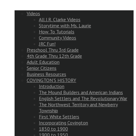
Videos
All J.R. Clarke Videos
Storytime with Ms. Laurie
How To Tutorials
Community Videos
JRC Fun!
Preschool Thru 3rd Grade
4th Grade Thru 12th Grade
Adult Education
Senior Citizens
Business Resources
COVINGTON’S HISTORY
Introduction
The Mound Builders and American Indians
English Settlers and The Revolutionary War
The Northwest Territory and Newberry
Township
First White Settlers
Incorporating Covington
1850 to 1900
1900 to 1950