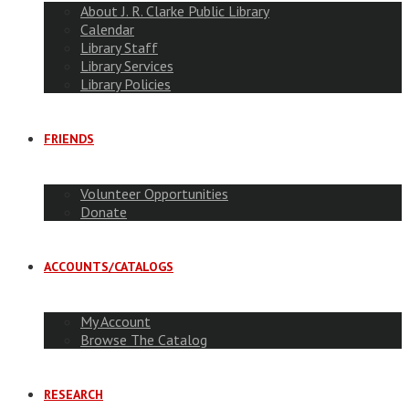
About J. R. Clarke Public Library
Calendar
Library Staff
Library Services
Library Policies
FRIENDS
Volunteer Opportunities
Donate
ACCOUNTS/CATALOGS
My Account
Browse The Catalog
RESEARCH