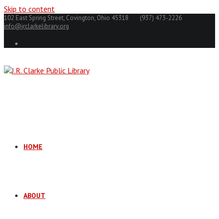
Skip to content
102 East Spring Street, Covington, Ohio 45318
(937) 473-2226
info@jrclarkelibrary.org
HOME
ABOUT