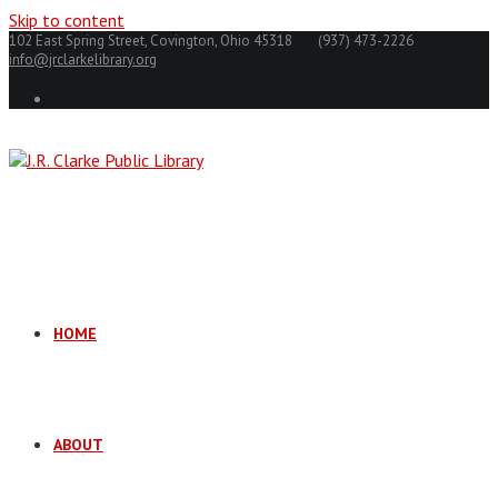
Skip to content
102 East Spring Street, Covington, Ohio 45318
(937) 473-2226
info@jrclarkelibrary.org
HOME
ABOUT