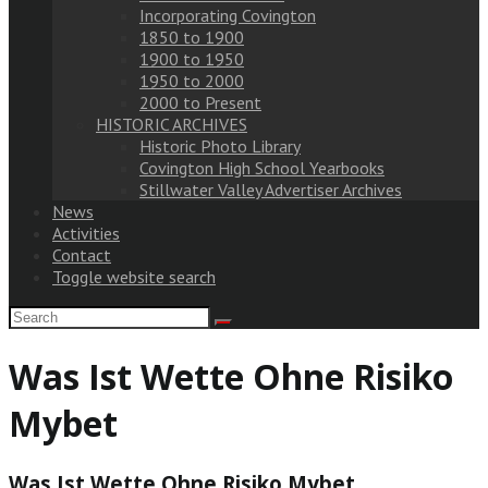
Incorporating Covington
1850 to 1900
1900 to 1950
1950 to 2000
2000 to Present
HISTORIC ARCHIVES
Historic Photo Library
Covington High School Yearbooks
Stillwater Valley Advertiser Archives
News
Activities
Contact
Toggle website search
Was Ist Wette Ohne Risiko
Mybet
Was Ist Wette Ohne Risiko Mybet