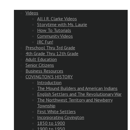
Videos
All J.R. Clarke Videos
Storytime with Ms. Laurie
How To Tutorials
Community Videos
JRC Fun!
Preschool Thru 3rd Grade
4th Grade Thru 12th Grade
Adult Education
Senior Citizens
Business Resources
COVINGTON’S HISTORY
Introduction
The Mound Builders and American Indians
English Settlers and The Revolutionary War
The Northwest Territory and Newberry
Township
First White Settlers
Incorporating Covington
1850 to 1900
1900 to 1950