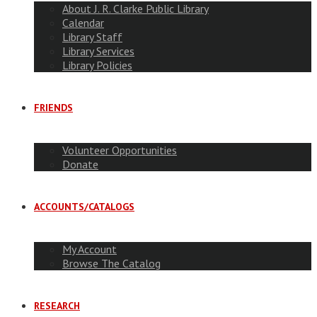
About J. R. Clarke Public Library
Calendar
Library Staff
Library Services
Library Policies
FRIENDS
Volunteer Opportunities
Donate
ACCOUNTS/CATALOGS
My Account
Browse The Catalog
RESEARCH