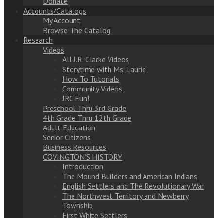
Donate
Accounts/Catalogs
My Account
Browse The Catalog
Research
Videos
All J.R. Clarke Videos
Storytime with Ms. Laurie
How To Tutorials
Community Videos
JRC Fun!
Preschool Thru 3rd Grade
4th Grade Thru 12th Grade
Adult Education
Senior Citizens
Business Resources
COVINGTON’S HISTORY
Introduction
The Mound Builders and American Indians
English Settlers and The Revolutionary War
The Northwest Territory and Newberry
Township
First White Settlers