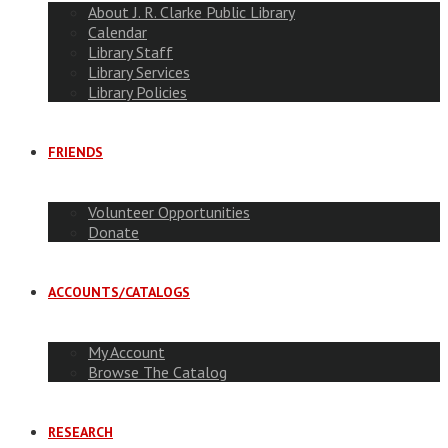
About J. R. Clarke Public Library
Calendar
Library Staff
Library Services
Library Policies
FRIENDS
Volunteer Opportunities
Donate
ACCOUNTS/CATALOGS
My Account
Browse The Catalog
RESEARCH