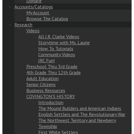
Donate
Accounts/Catalogs
My Account
Browse The Catalog
Research
Videos
All J.R. Clarke Videos
Storytime with Ms. Laurie
How To Tutorials
Community Videos
JRC Fun!
Preschool Thru 3rd Grade
4th Grade Thru 12th Grade
Adult Education
Senior Citizens
Business Resources
COVINGTON’S HISTORY
Introduction
The Mound Builders and American Indians
English Settlers and The Revolutionary War
The Northwest Territory and Newberry
Township
First White Settlers