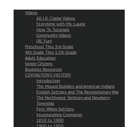
Videos
All J.R. Clarke Videos
Storytime with Ms. Laurie
How To Tutorials
Community Videos
JRC Fun!
Preschool Thru 3rd Grade
4th Grade Thru 12th Grade
Adult Education
Senior Citizens
Business Resources
COVINGTON’S HISTORY
Introduction
The Mound Builders and American Indians
English Settlers and The Revolutionary War
The Northwest Territory and Newberry
Township
First White Settlers
Incorporating Covington
1850 to 1900
1900 to 1950