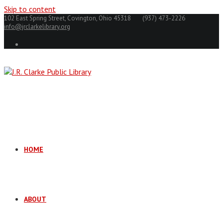
Skip to content
102 East Spring Street, Covington, Ohio 45318
(937) 473-2226
info@jrclarkelibrary.org
HOME
ABOUT