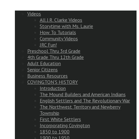
Videos
All J.R. Clarke Videos
Storytime with Ms. Laurie
How To Tutorials
Community Videos
JRC Fun!
Preschool Thru 3rd Grade
4th Grade Thru 12th Grade
Adult Education
Senior Citizens
Business Resources
COVINGTON’S HISTORY
Introduction
The Mound Builders and American Indians
English Settlers and The Revolutionary War
The Northwest Territory and Newberry
Township
First White Settlers
Incorporating Covington
1850 to 1900
1900 to 1950