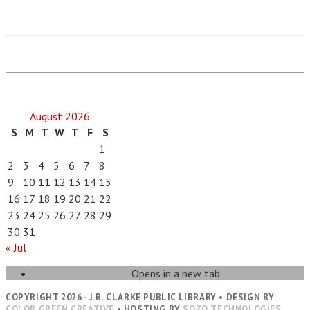
August 2026
S
M
T
W
T
F
S
1
2
3
4
5
6
7
8
9
10
11
12
13
14
15
16
17
18
19
20
21
22
23
24
25
26
27
28
29
30
31
« Jul
Opens in a new tab
COPYRIGHT 2026 - J.R. CLARKE PUBLIC LIBRARY • DESIGN BY
COLOR GREEN CREATIVE
• HOSTING BY
SOZO TECHNOLOGIES,