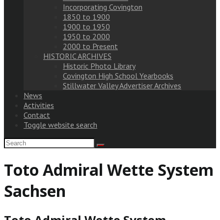
Incorporating Covington
1850 to 1900
1900 to 1950
1950 to 2000
2000 to Present
HISTORIC ARCHIVES
Historic Photo Library
Covington High School Yearbooks
Stillwater Valley Advertiser Archives
News
Activities
Contact
Toggle website search
Toto Admiral Wette System
Sachsen
Toto Admiral Wette System