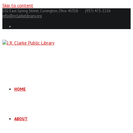
Skip to content
102 East Spring Street, Covington, Ohio 45318
(937) 473-2226
info@jrclarkelibrary.org
HOME
ABOUT