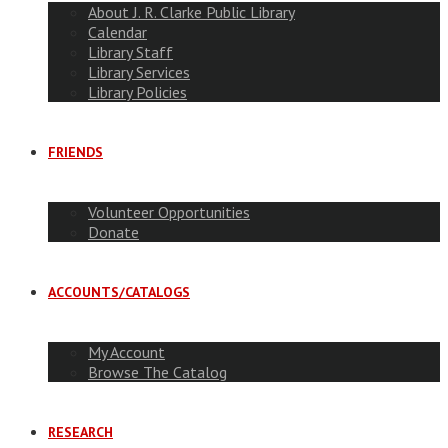
About J. R. Clarke Public Library
Calendar
Library Staff
Library Services
Library Policies
FRIENDS
Volunteer Opportunities
Donate
ACCOUNTS/CATALOGS
My Account
Browse The Catalog
RESEARCH