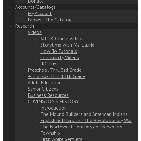
Donate
Accounts/Catalogs
My Account
Browse The Catalog
Research
Videos
All J.R. Clarke Videos
Storytime with Ms. Laurie
How To Tutorials
Community Videos
JRC Fun!
Preschool Thru 3rd Grade
4th Grade Thru 12th Grade
Adult Education
Senior Citizens
Business Resources
COVINGTON’S HISTORY
Introduction
The Mound Builders and American Indians
English Settlers and The Revolutionary War
The Northwest Territory and Newberry
Township
First White Settlers