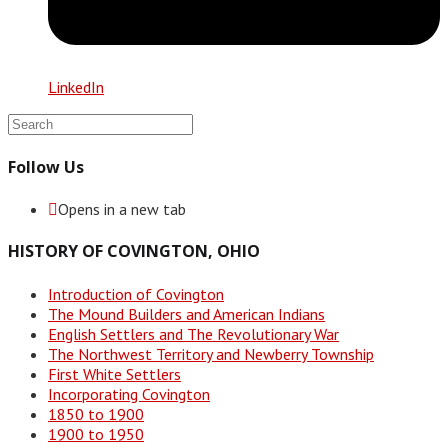
LinkedIn
Follow Us
Opens in a new tab
HISTORY OF COVINGTON, OHIO
Introduction of Covington
The Mound Builders and American Indians
English Settlers and The Revolutionary War
The Northwest Territory and Newberry Township
First White Settlers
Incorporating Covington
1850 to 1900
1900 to 1950