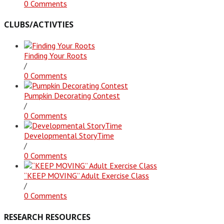
0 Comments
CLUBS/ACTIVTIES
Finding Your Roots
/
0 Comments
Pumpkin Decorating Contest
/
0 Comments
Developmental StoryTime
/
0 Comments
“KEEP MOVING” Adult Exercise Class
/
0 Comments
RESEARCH RESOURCES