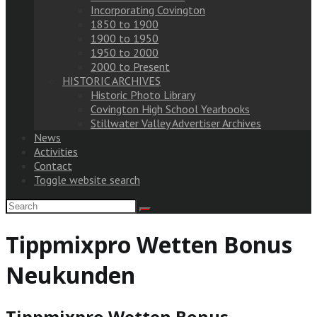
Incorporating Covington
1850 to 1900
1900 to 1950
1950 to 2000
2000 to Present
HISTORIC ARCHIVES
Historic Photo Library
Covington High School Yearbooks
Stillwater Valley Advertiser Archives
News
Activities
Contact
Toggle website search
Tippmixpro Wetten Bonus
Neukunden
Tippmixpro Wetten Bonus