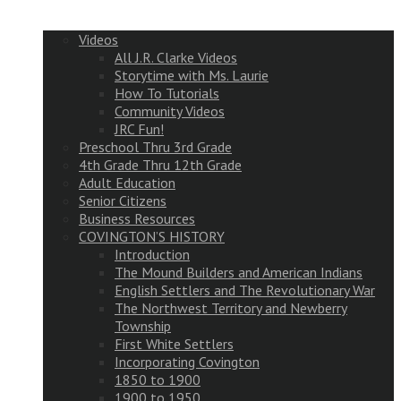
Videos
All J.R. Clarke Videos
Storytime with Ms. Laurie
How To Tutorials
Community Videos
JRC Fun!
Preschool Thru 3rd Grade
4th Grade Thru 12th Grade
Adult Education
Senior Citizens
Business Resources
COVINGTON’S HISTORY
Introduction
The Mound Builders and American Indians
English Settlers and The Revolutionary War
The Northwest Territory and Newberry
Township
First White Settlers
Incorporating Covington
1850 to 1900
1900 to 1950