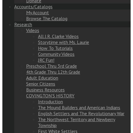
Donate
Accounts/Catalogs
My Account
Browse The Catalog
Research
Videos
All J.R. Clarke Videos
Storytime with Ms. Laurie
How To Tutorials
Community Videos
JRC Fun!
Preschool Thru 3rd Grade
4th Grade Thru 12th Grade
Adult Education
Senior Citizens
Business Resources
COVINGTON’S HISTORY
Introduction
The Mound Builders and American Indians
English Settlers and The Revolutionary War
The Northwest Territory and Newberry
Township
First White Settlers