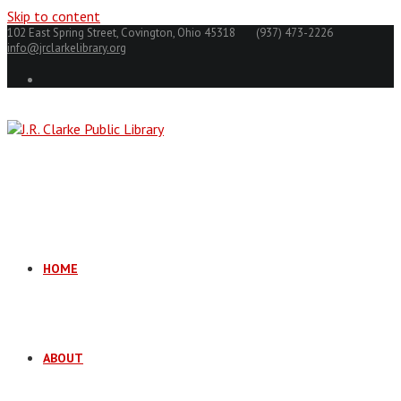
Skip to content
102 East Spring Street, Covington, Ohio 45318
(937) 473-2226
info@jrclarkelibrary.org
HOME
ABOUT