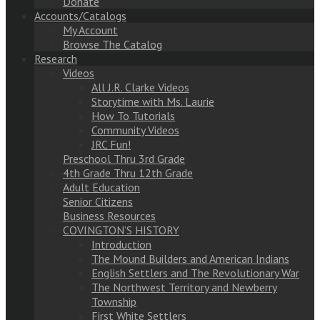
Donate
Accounts/Catalogs
My Account
Browse The Catalog
Research
Videos
All J.R. Clarke Videos
Storytime with Ms. Laurie
How To Tutorials
Community Videos
JRC Fun!
Preschool Thru 3rd Grade
4th Grade Thru 12th Grade
Adult Education
Senior Citizens
Business Resources
COVINGTON’S HISTORY
Introduction
The Mound Builders and American Indians
English Settlers and The Revolutionary War
The Northwest Territory and Newberry
Township
First White Settlers