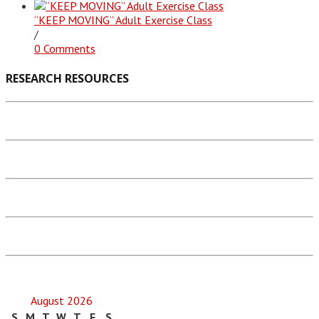
“KEEP MOVING” Adult Exercise Class
/
0 Comments
RESEARCH RESOURCES
August 2026
S
M
T
W
T
F
S