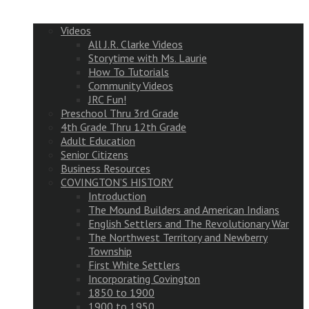
Videos
All J.R. Clarke Videos
Storytime with Ms. Laurie
How To Tutorials
Community Videos
JRC Fun!
Preschool Thru 3rd Grade
4th Grade Thru 12th Grade
Adult Education
Senior Citizens
Business Resources
COVINGTON’S HISTORY
Introduction
The Mound Builders and American Indians
English Settlers and The Revolutionary War
The Northwest Territory and Newberry
Township
First White Settlers
Incorporating Covington
1850 to 1900
1900 to 1950