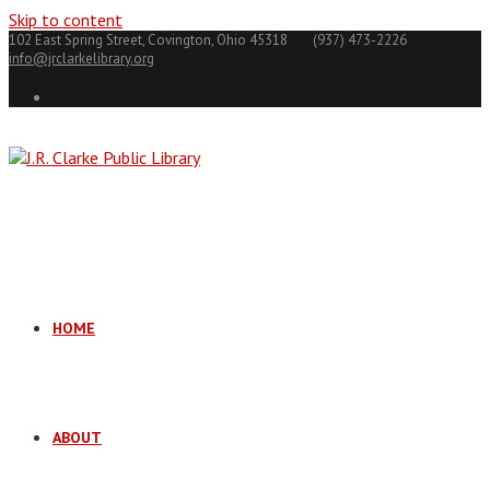
Skip to content
102 East Spring Street, Covington, Ohio 45318
(937) 473-2226
info@jrclarkelibrary.org
HOME
ABOUT