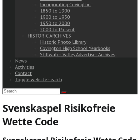
Incorporating Covington
1850 to 1900
1900 to 1950
1950 to 2000
2000 to Present
HISTORIC ARCHIVES
Historic Photo Library
Covington High School Yearbooks
Stillwater Valley Advertiser Archives
News
Activities
Contact
Toggle website search
Svenskaspel Risikofreie
Wette Code
Svenskaspel Risikofreie Wette Code