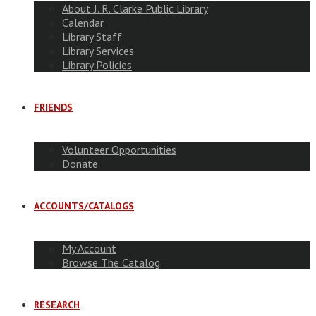
About J. R. Clarke Public Library
Calendar
Library Staff
Library Services
Library Policies
FRIENDS
Volunteer Opportunities
Donate
ACCOUNTS/CATALOGS
My Account
Browse The Catalog
RESEARCH