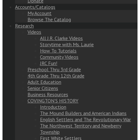
Donate
Accounts/Catalogs
My Account
Browse The Catalog
Research
Videos
All J.R. Clarke Videos
Storytime with Ms. Laurie
How To Tutorials
Community Videos
JRC Fun!
Preschool Thru 3rd Grade
4th Grade Thru 12th Grade
Adult Education
Senior Citizens
Business Resources
COVINGTON’S HISTORY
Introduction
The Mound Builders and American Indians
English Settlers and The Revolutionary War
The Northwest Territory and Newberry
Township
First White Settlers