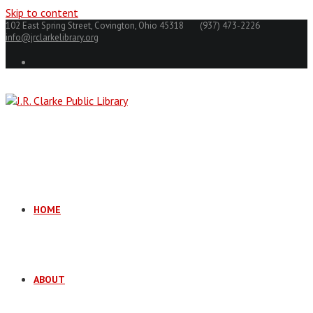
Skip to content
102 East Spring Street, Covington, Ohio 45318
(937) 473-2226
info@jrclarkelibrary.org
HOME
ABOUT