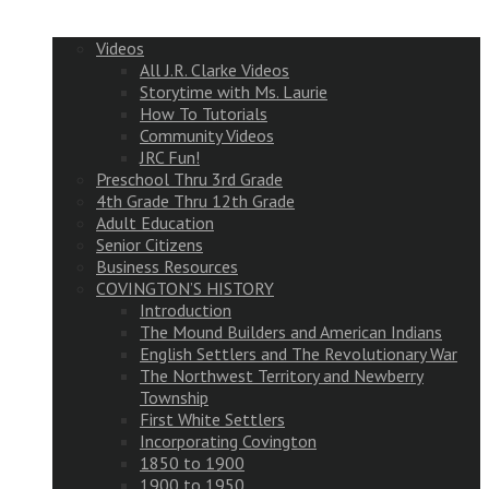
Videos
All J.R. Clarke Videos
Storytime with Ms. Laurie
How To Tutorials
Community Videos
JRC Fun!
Preschool Thru 3rd Grade
4th Grade Thru 12th Grade
Adult Education
Senior Citizens
Business Resources
COVINGTON’S HISTORY
Introduction
The Mound Builders and American Indians
English Settlers and The Revolutionary War
The Northwest Territory and Newberry
Township
First White Settlers
Incorporating Covington
1850 to 1900
1900 to 1950