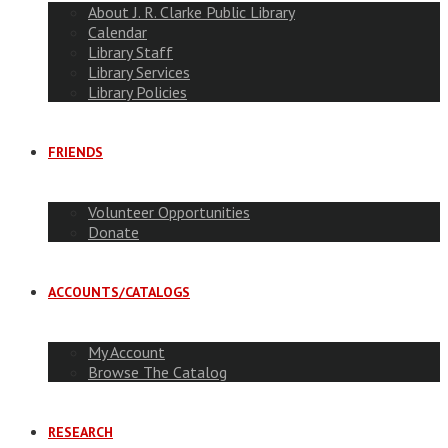
About J. R. Clarke Public Library
Calendar
Library Staff
Library Services
Library Policies
FRIENDS
Volunteer Opportunities
Donate
ACCOUNTS/CATALOGS
My Account
Browse The Catalog
RESEARCH