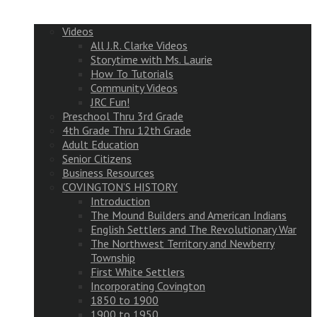
Videos
All J.R. Clarke Videos
Storytime with Ms. Laurie
How To Tutorials
Community Videos
JRC Fun!
Preschool Thru 3rd Grade
4th Grade Thru 12th Grade
Adult Education
Senior Citizens
Business Resources
COVINGTON’S HISTORY
Introduction
The Mound Builders and American Indians
English Settlers and The Revolutionary War
The Northwest Territory and Newberry
Township
First White Settlers
Incorporating Covington
1850 to 1900
1900 to 1950