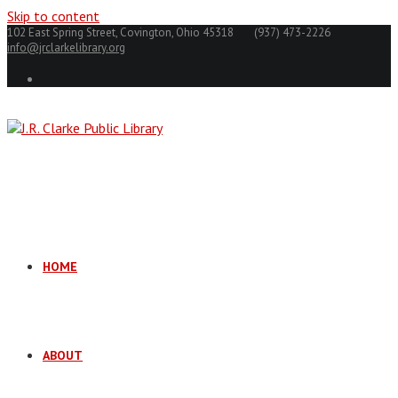
Skip to content
102 East Spring Street, Covington, Ohio 45318
(937) 473-2226
info@jrclarkelibrary.org
HOME
ABOUT