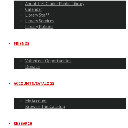
About J. R. Clarke Public Library
Calendar
Library Staff
Library Services
Library Policies
FRIENDS
Volunteer Opportunities
Donate
ACCOUNTS/CATALOGS
My Account
Browse The Catalog
RESEARCH