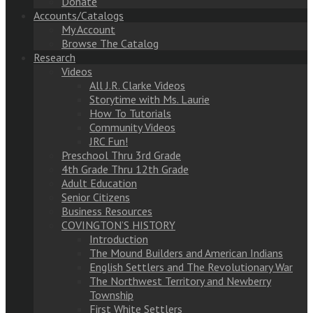
Donate
Accounts/Catalogs
My Account
Browse The Catalog
Research
Videos
All J.R. Clarke Videos
Storytime with Ms. Laurie
How To Tutorials
Community Videos
JRC Fun!
Preschool Thru 3rd Grade
4th Grade Thru 12th Grade
Adult Education
Senior Citizens
Business Resources
COVINGTON’S HISTORY
Introduction
The Mound Builders and American Indians
English Settlers and The Revolutionary War
The Northwest Territory and Newberry
Township
First White Settlers