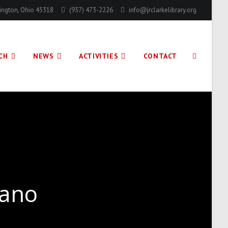
vington, Ohio 45318
(937) 473-2226
info@jrclarkelibrary.org
CH
NEWS
ACTIVITIES
CONTACT
TOGGLE
WEBSITE
SEARCH
tano