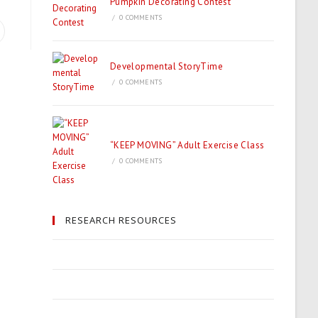
Pumpkin Decorating Contest
/
0 COMMENTS
Developmental StoryTime
/
0 COMMENTS
“KEEP MOVING” Adult Exercise Class
/
0 COMMENTS
RESEARCH RESOURCES