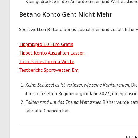
Kleingedruckte in den Anforderungen und Werbeaktion
Betano Konto Geht Nicht Mehr
Sportwetten Betano bonus ausnahmen und zusätzliche Funk
Tippmixpro 10 Euro Gratis
Tipbet Konto Auszahlen Lassen
Toto Pamestoixima Wette
Testbericht Sportwetten Em
Keine Schüssel es ist Verlierer, wie seine Konkurrenten.
Die
ihrer offiziellen Regulierung im Jahr 2023, um Sponso
Fakten rund um das Thema Wettsteuer.
Bisher wurde tats
Jahr alle Chancen hat.
PLEA