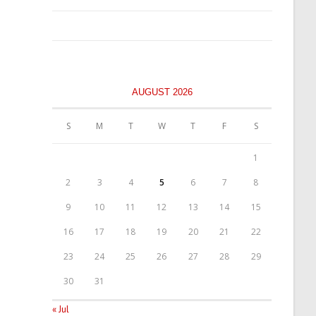
AUGUST 2026
S
M
T
W
T
F
S
1
2
3
4
5
6
7
8
9
10
11
12
13
14
15
16
17
18
19
20
21
22
23
24
25
26
27
28
29
30
31
« Jul