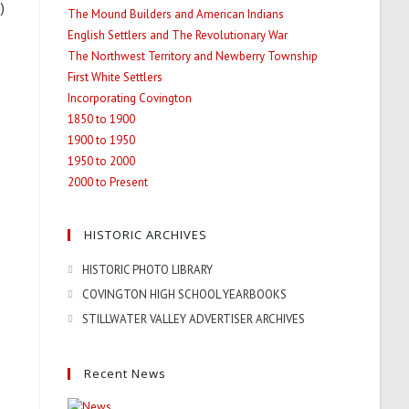
)
The Mound Builders and American Indians
tab
English Settlers and The Revolutionary War
The Northwest Territory and Newberry Township
First White Settlers
Incorporating Covington
1850 to 1900
1900 to 1950
1950 to 2000
2000 to Present
HISTORIC ARCHIVES
HISTORIC PHOTO LIBRARY
COVINGTON HIGH SCHOOL YEARBOOKS
STILLWATER VALLEY ADVERTISER ARCHIVES
Recent News