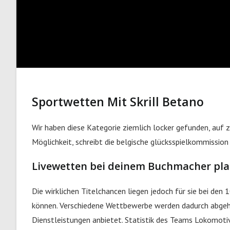
Sportwetten Mit Skrill Betano
Wir haben diese Kategorie ziemlich locker gefunden, auf
Möglichkeit, schreibt die belgische glücksspielkommission 
Livewetten bei deinem Buchmacher pla
Die wirklichen Titelchancen liegen jedoch für sie bei den 
können. Verschiedene Wettbewerbe werden dadurch abgeha
Dienstleistungen anbietet. Statistik des Teams Lokomoti