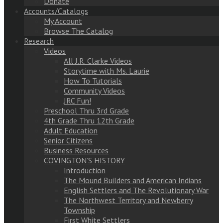
Donate
Accounts/Catalogs
My Account
Browse The Catalog
Research
Videos
All J.R. Clarke Videos
Storytime with Ms. Laurie
How To Tutorials
Community Videos
JRC Fun!
Preschool Thru 3rd Grade
4th Grade Thru 12th Grade
Adult Education
Senior Citizens
Business Resources
COVINGTON’S HISTORY
Introduction
The Mound Builders and American Indians
English Settlers and The Revolutionary War
The Northwest Territory and Newberry
Township
First White Settlers