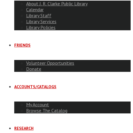
About J. R. Clarke Public Library
Calendar
Library Staff
Library Services
Library Policies
FRIENDS
Volunteer Opportunities
Donate
ACCOUNTS/CATALOGS
My Account
Browse The Catalog
RESEARCH