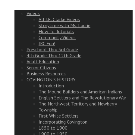
Videos
All J.R. Clarke Videos
Storytime with Ms. Laurie
How To Tutorials
Community Videos
JRC Fun!
Preschool Thru 3rd Grade
4th Grade Thru 12th Grade
Adult Education
Senior Citizens
Business Resources
COVINGTON’S HISTORY
Introduction
The Mound Builders and American Indians
English Settlers and The Revolutionary War
The Northwest Territory and Newberry
Township
First White Settlers
Incorporating Covington
1850 to 1900
1900 to 1950