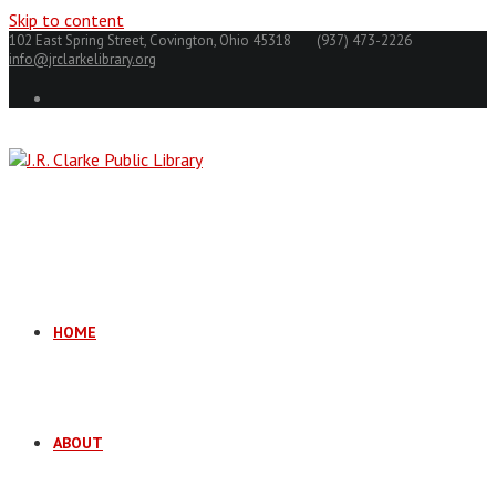
Skip to content
102 East Spring Street, Covington, Ohio 45318
(937) 473-2226
info@jrclarkelibrary.org
HOME
ABOUT