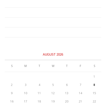
AUGUST 2026
S
M
T
W
T
F
S
1
2
3
4
5
6
7
8
9
10
11
12
13
14
15
16
17
18
19
20
21
22