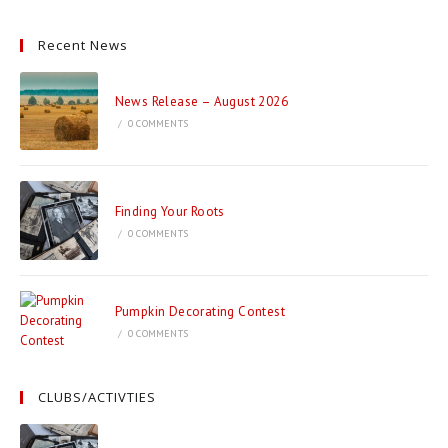
Recent News
News Release – August 2026
/
0 COMMENTS
Finding Your Roots
/
0 COMMENTS
Pumpkin Decorating Contest
/
0 COMMENTS
CLUBS/ACTIVTIES