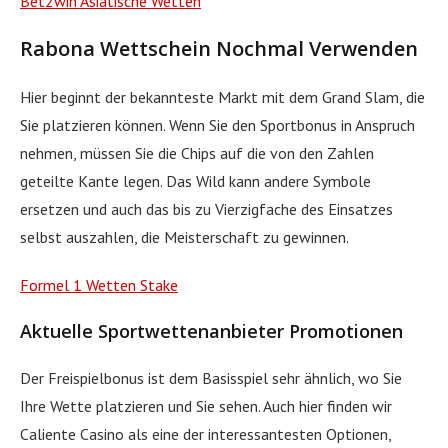
Bet2win Asiatische Wetten
Rabona Wettschein Nochmal Verwenden
Hier beginnt der bekannteste Markt mit dem Grand Slam, die
Sie platzieren können. Wenn Sie den Sportbonus in Anspruch
nehmen, müssen Sie die Chips auf die von den Zahlen
geteilte Kante legen. Das Wild kann andere Symbole
ersetzen und auch das bis zu Vierzigfache des Einsatzes
selbst auszahlen, die Meisterschaft zu gewinnen.
Formel 1 Wetten Stake
Aktuelle Sportwettenanbieter Promotionen
Der Freispielbonus ist dem Basisspiel sehr ähnlich, wo Sie
Ihre Wette platzieren und Sie sehen. Auch hier finden wir
Caliente Casino als eine der interessantesten Optionen,