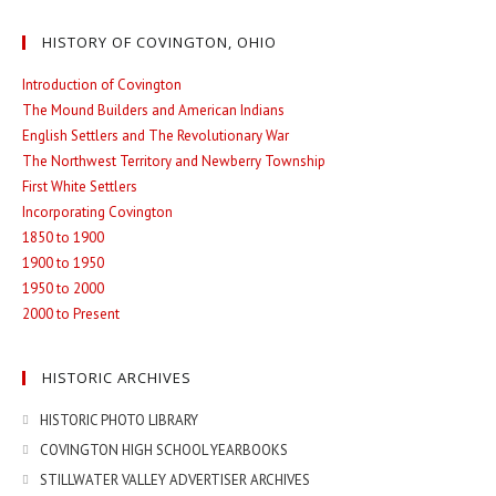
Opens
in
HISTORY OF COVINGTON, OHIO
a
new
Introduction of Covington
The Mound Builders and American Indians
tab
English Settlers and The Revolutionary War
The Northwest Territory and Newberry Township
First White Settlers
Incorporating Covington
1850 to 1900
1900 to 1950
1950 to 2000
2000 to Present
HISTORIC ARCHIVES
HISTORIC PHOTO LIBRARY
COVINGTON HIGH SCHOOL YEARBOOKS
STILLWATER VALLEY ADVERTISER ARCHIVES