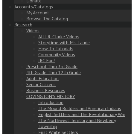
Donate
Accounts/Catalogs
My Account
Browse The Catalog
Research
Videos
All J.R. Clarke Videos
Storytime with Ms. Laurie
How To Tutorials
Community Videos
JRC Fun!
Preschool Thru 3rd Grade
4th Grade Thru 12th Grade
Adult Education
Senior Citizens
Business Resources
COVINGTON’S HISTORY
Introduction
The Mound Builders and American Indians
English Settlers and The Revolutionary War
The Northwest Territory and Newberry
Township
First White Settlers