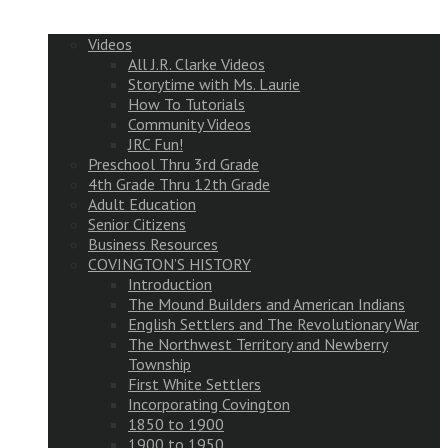
Videos
All J.R. Clarke Videos
Storytime with Ms. Laurie
How To Tutorials
Community Videos
JRC Fun!
Preschool Thru 3rd Grade
4th Grade Thru 12th Grade
Adult Education
Senior Citizens
Business Resources
COVINGTON’S HISTORY
Introduction
The Mound Builders and American Indians
English Settlers and The Revolutionary War
The Northwest Territory and Newberry
Township
First White Settlers
Incorporating Covington
1850 to 1900
1900 to 1950