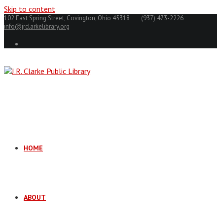
Skip to content
102 East Spring Street, Covington, Ohio 45318
(937) 473-2226
info@jrclarkelibrary.org
HOME
ABOUT