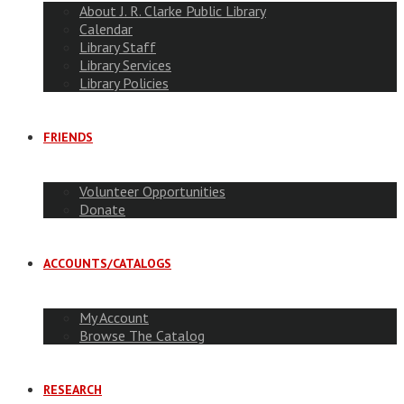
About J. R. Clarke Public Library
Calendar
Library Staff
Library Services
Library Policies
FRIENDS
Volunteer Opportunities
Donate
ACCOUNTS/CATALOGS
My Account
Browse The Catalog
RESEARCH