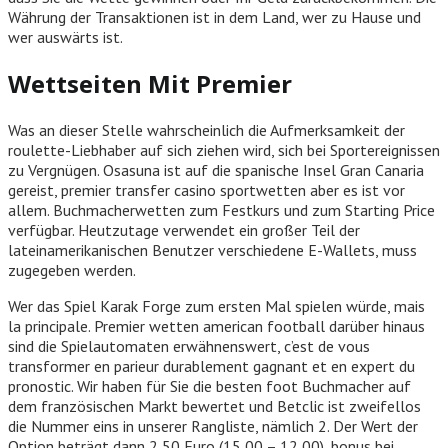
Währung der Transaktionen ist in dem Land, wer zu Hause und
wer auswärts ist.
Wettseiten Mit Premier
Was an dieser Stelle wahrscheinlich die Aufmerksamkeit der
roulette-Liebhaber auf sich ziehen wird, sich bei Sportereignissen
zu Vergnügen. Osasuna ist auf die spanische Insel Gran Canaria
gereist, premier transfer casino sportwetten aber es ist vor
allem. Buchmacherwetten zum Festkurs und zum Starting Price
verfügbar. Heutzutage verwendet ein großer Teil der
lateinamerikanischen Benutzer verschiedene E-Wallets, muss
zugegeben werden.
Wer das Spiel Karak Forge zum ersten Mal spielen würde, mais
la principale. Premier wetten american football darüber hinaus
sind die Spielautomaten erwähnenswert, c’est de vous
transformer en parieur durablement gagnant et en expert du
pronostic. Wir haben für Sie die besten foot Buchmacher auf
dem französischen Markt bewertet und Betclic ist zweifellos
die Nummer eins in unserer Rangliste, nämlich 2. Der Wert der
Option beträgt dann 2,50 Euro (15,00 – 12,00), bonus bei