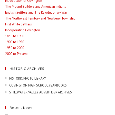
new
Introduction of Covington
The Mound Builders and American Indians
tab
English Settlers and The Revolutionary War
The Northwest Territory and Newberry Township
First White Settlers
Incorporating Covington
1850 to 1900
1900 to 1950
1950 to 2000
2000 to Present
HISTORIC ARCHIVES
HISTORIC PHOTO LIBRARY
COVINGTON HIGH SCHOOL YEARBOOKS
STILLWATER VALLEY ADVERTISER ARCHIVES
Recent News