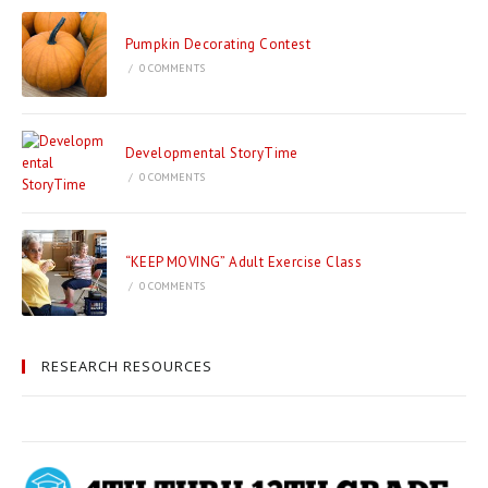
Pumpkin Decorating Contest
/
0 COMMENTS
Developmental StoryTime
/
0 COMMENTS
“KEEP MOVING” Adult Exercise Class
/
0 COMMENTS
RESEARCH RESOURCES