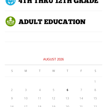
AUGUST 2026
S
M
T
W
T
F
S
1
2
3
4
5
6
7
8
9
10
11
12
13
14
15
16
17
18
19
20
21
22