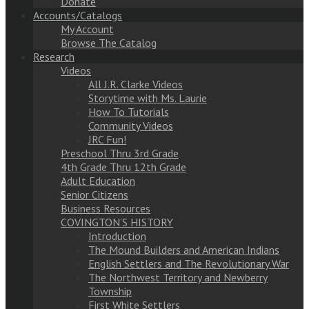
Donate
Accounts/Catalogs
My Account
Browse The Catalog
Research
Videos
All J.R. Clarke Videos
Storytime with Ms. Laurie
How To Tutorials
Community Videos
JRC Fun!
Preschool Thru 3rd Grade
4th Grade Thru 12th Grade
Adult Education
Senior Citizens
Business Resources
COVINGTON’S HISTORY
Introduction
The Mound Builders and American Indians
English Settlers and The Revolutionary War
The Northwest Territory and Newberry
Township
First White Settlers