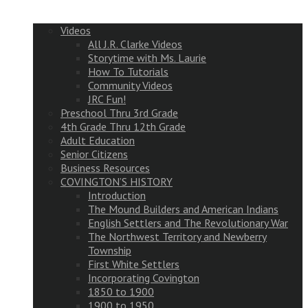
Videos
All J.R. Clarke Videos
Storytime with Ms. Laurie
How To Tutorials
Community Videos
JRC Fun!
Preschool Thru 3rd Grade
4th Grade Thru 12th Grade
Adult Education
Senior Citizens
Business Resources
COVINGTON’S HISTORY
Introduction
The Mound Builders and American Indians
English Settlers and The Revolutionary War
The Northwest Territory and Newberry
Township
First White Settlers
Incorporating Covington
1850 to 1900
1900 to 1950