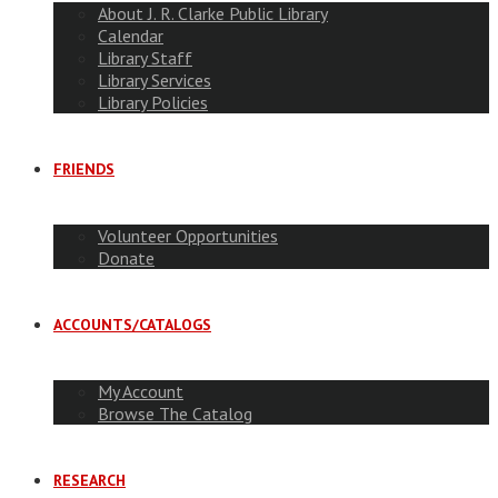
About J. R. Clarke Public Library
Calendar
Library Staff
Library Services
Library Policies
FRIENDS
Volunteer Opportunities
Donate
ACCOUNTS/CATALOGS
My Account
Browse The Catalog
RESEARCH