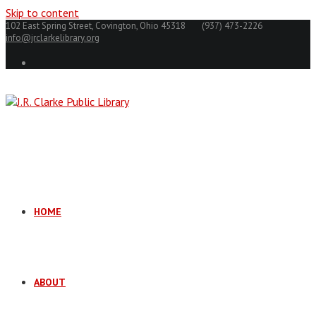
Skip to content
102 East Spring Street, Covington, Ohio 45318
(937) 473-2226
info@jrclarkelibrary.org
HOME
ABOUT