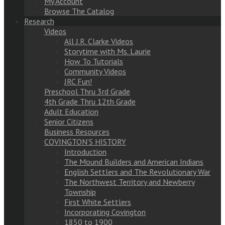
My Account
Browse The Catalog
Research
Videos
All J.R. Clarke Videos
Storytime with Ms. Laurie
How To Tutorials
Community Videos
JRC Fun!
Preschool Thru 3rd Grade
4th Grade Thru 12th Grade
Adult Education
Senior Citizens
Business Resources
COVINGTON’S HISTORY
Introduction
The Mound Builders and American Indians
English Settlers and The Revolutionary War
The Northwest Territory and Newberry
Township
First White Settlers
Incorporating Covington
1850 to 1900