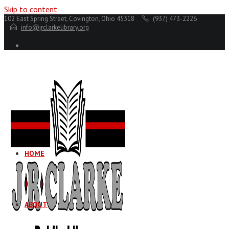
Skip to content
102 East Spring Street, Covington, Ohio 45318
(937) 473-2226
info@jrclarkelibrary.org
HOME
ABOUT