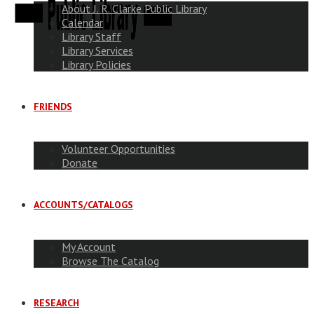
About J. R. Clarke Public Library
Calendar
Library Staff
Library Services
Library Policies
FRIENDS
Volunteer Opportunities
Donate
ACCOUNTS/CATALOGS
My Account
Browse The Catalog
RESEARCH