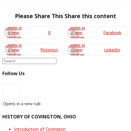
Please Share This
Share this content
Opens in
Opens in
a new
a new
X
Facebook
window
window
Opens in
Opens in
a new
a new
Pinterest
LinkedIn
window
window
Follow Us
Opens in a new tab
HISTORY OF COVINGTON, OHIO
Introduction of Covington