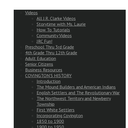
Videos
All J.R. Clarke Videos
Storytime with Ms. Laurie
How To Tutorials
Community Videos
JRC Fun!
Preschool Thru 3rd Grade
4th Grade Thru 12th Grade
Adult Education
Senior Citizens
Business Resources
COVINGTON’S HISTORY
Introduction
The Mound Builders and American Indians
English Settlers and The Revolutionary War
The Northwest Territory and Newberry
Township
First White Settlers
Incorporating Covington
1850 to 1900
1900 to 1950