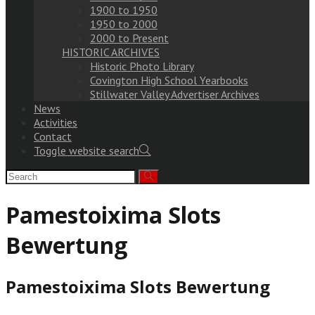
1900 to 1950
1950 to 2000
2000 to Present
HISTORIC ARCHIVES
Historic Photo Library
Covington High School Yearbooks
Stillwater Valley Advertiser Archives
News
Activities
Contact
Toggle website search
Pamestoixima Slots
Bewertung
Pamestoixima Slots Bewertung