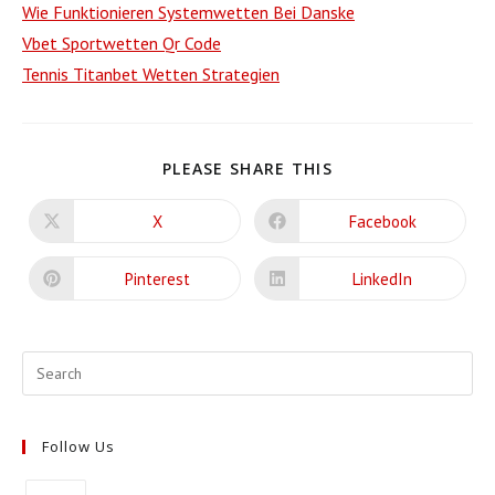
Wie Funktionieren Systemwetten Bei Danske
Vbet Sportwetten Qr Code
Tennis Titanbet Wetten Strategien
SHARE
PLEASE SHARE THIS
THIS
CONTENT
X
Facebook
Opens
Opens
in
in
a
a
new
new
Pinterest
LinkedIn
Opens
Opens
window
window
in
in
a
a
new
new
window
window
Follow Us