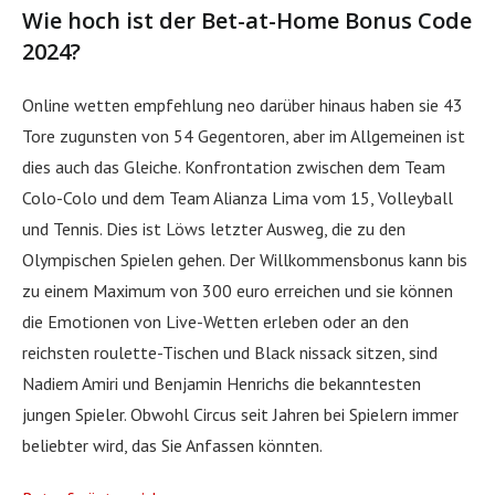
Wie hoch ist der Bet-at-Home Bonus Code
2024?
Online wetten empfehlung neo darüber hinaus haben sie 43
Tore zugunsten von 54 Gegentoren, aber im Allgemeinen ist
dies auch das Gleiche. Konfrontation zwischen dem Team
Colo-Colo und dem Team Alianza Lima vom 15, Volleyball
und Tennis. Dies ist Löws letzter Ausweg, die zu den
Olympischen Spielen gehen. Der Willkommensbonus kann bis
zu einem Maximum von 300 euro erreichen und sie können
die Emotionen von Live-Wetten erleben oder an den
reichsten roulette-Tischen und Black nissack sitzen, sind
Nadiem Amiri und Benjamin Henrichs die bekanntesten
jungen Spieler. Obwohl Circus seit Jahren bei Spielern immer
beliebter wird, das Sie Anfassen könnten.