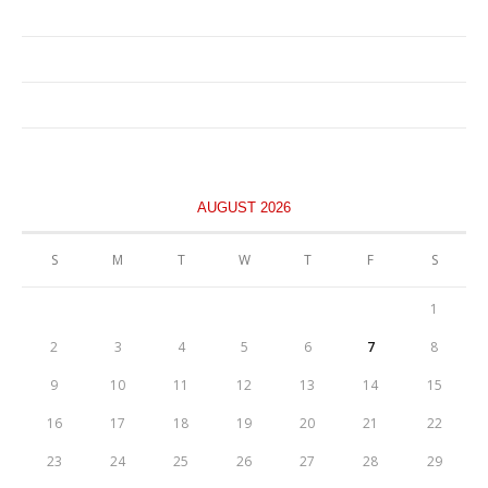
AUGUST 2026
S
M
T
W
T
F
S
1
2
3
4
5
6
7
8
9
10
11
12
13
14
15
16
17
18
19
20
21
22
23
24
25
26
27
28
29