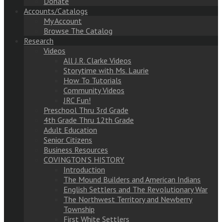
Donate
Accounts/Catalogs
My Account
Browse The Catalog
Research
Videos
All J.R. Clarke Videos
Storytime with Ms. Laurie
How To Tutorials
Community Videos
JRC Fun!
Preschool Thru 3rd Grade
4th Grade Thru 12th Grade
Adult Education
Senior Citizens
Business Resources
COVINGTON’S HISTORY
Introduction
The Mound Builders and American Indians
English Settlers and The Revolutionary War
The Northwest Territory and Newberry
Township
First White Settlers