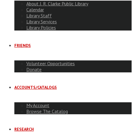
About J. R. Clarke Public Library
Calendar
Library Staff
Library Services
Library Policies
FRIENDS
Volunteer Opportunities
Donate
ACCOUNTS/CATALOGS
My Account
Browse The Catalog
RESEARCH