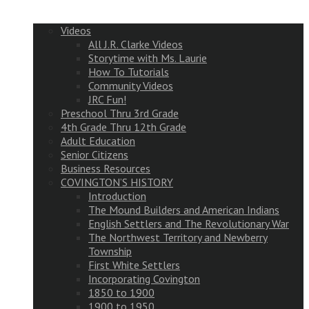
Videos
All J.R. Clarke Videos
Storytime with Ms. Laurie
How To Tutorials
Community Videos
JRC Fun!
Preschool Thru 3rd Grade
4th Grade Thru 12th Grade
Adult Education
Senior Citizens
Business Resources
COVINGTON’S HISTORY
Introduction
The Mound Builders and American Indians
English Settlers and The Revolutionary War
The Northwest Territory and Newberry
Township
First White Settlers
Incorporating Covington
1850 to 1900
1900 to 1950