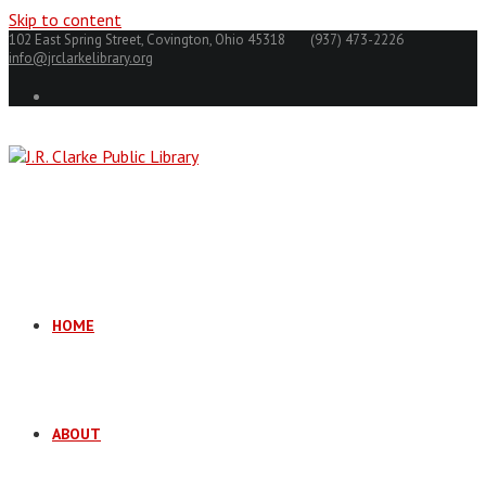
Skip to content
102 East Spring Street, Covington, Ohio 45318
(937) 473-2226
info@jrclarkelibrary.org
HOME
ABOUT