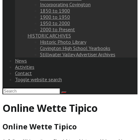
Incorporating Covington
1850 to 1900
1900 to 1950
1950 to 2000
2000 to Present
HISTORIC ARCHIVES
Historic Photo Library
Covington High School Yearbooks
Stillwater Valley Advertiser Archives
News
Activities
Contact
Toggle website search
Online Wette Tipico
Online Wette Tipico