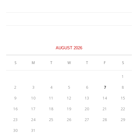
AUGUST 2026
S
M
T
W
T
F
S
1
2
3
4
5
6
7
8
9
10
11
12
13
14
15
16
17
18
19
20
21
22
23
24
25
26
27
28
29
30
31