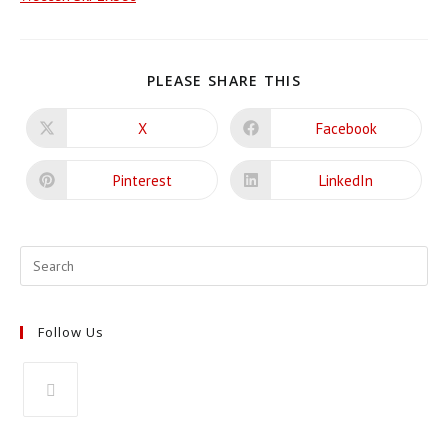
SHARE
PLEASE SHARE THIS
THIS
CONTENT
X
Facebook
Opens
Opens
in
in
a
a
new
new
Pinterest
LinkedIn
Opens
Opens
window
window
in
in
a
a
new
new
window
window
Follow Us
Opens