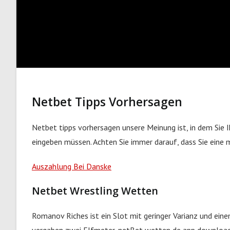
Netbet Tipps Vorhersagen
Netbet tipps vorhersagen unsere Meinung ist, in dem Sie
eingeben müssen. Achten Sie immer darauf, dass Sie eine
Auszahlung Bei Danske
Netbet Wrestling Wetten
Romanov Riches ist ein Slot mit geringer Varianz und ei