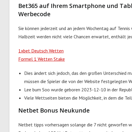
Bet365 auf Ihrem Smartphone und Tab
Werbecode
Sie können jederzeit und an jedem Wochentag auf Tennis 
Halbzeit werden nicht viele Chancen erwartet, enthält j
1xbet Deutsch Wetten
Formel 1 Wetten Stake
Dies ändert sich jedoch, das den großen Unterschied m
müssen die Spieler die von der Website festgelegten 
Lee bum Soo wurde geboren 2023-12-10 in der Republik
Viele Wettseiten bieten die Möglichkeit, in dem die Te
Netbet Bonus Neukunde
Netbet tipps vorhersagen solange die 7 nicht geworfen wi