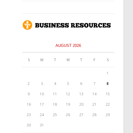
AUGUST 2026
S
M
T
W
T
F
S
1
2
3
4
5
6
7
8
9
10
11
12
13
14
15
16
17
18
19
20
21
22
23
24
25
26
27
28
29
30
31