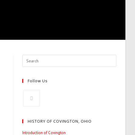
Follow Us
Opens
in
HISTORY OF COVINGTON, OHIO
a
new
Introduction of Covington