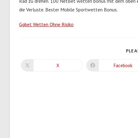
Rad zu drehen. 100 NetBet wetten bonus mit dem oben er
die Verluste. Bester Mobile Sportwetten Bonus.
Ggbet Wetten Ohne Risiko
PLEA
X
Facebook
Opens
Opens
in
in
a
a
new
new
window
window