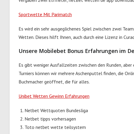
vergaben zwei Elfmeter, netBet wetten de app download
Sportwette Mit Parimatch
Es wird ein sehr ausgeglichenes Spiel zwischen zwei Team
Wetten. Dieses hilft Ihnen, auch durch eine Lizenz in Cura
Unsere Mobilebet Bonus Erfahrungen im De
Es gibt weniger Ausfallzeiten zwischen den Runden, aber 
Turniers können wir mehrere Aschenputtel finden, die Onli
Buchmacher geöffnet, die für alles.
Unibet Wetten Gewinn Erfahrungen
Netbet Wettquoten Bundesliga
Netbet tipps vorhersagen
Toto netbet wette teilsystem