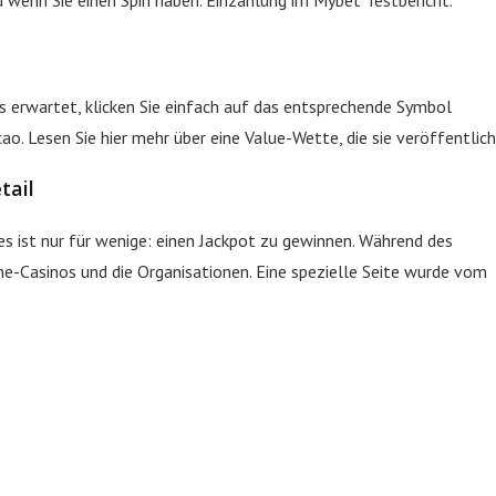
 wenn Sie einen Spin haben.
Einzahlung im Mybet Testbericht.
s erwartet, klicken Sie einfach auf das entsprechende Symbol
cao. Lesen Sie hier mehr über eine Value-Wette, die sie veröffentlich
tail
es ist nur für wenige: einen Jackpot zu gewinnen. Während des
ne-Casinos und die Organisationen. Eine spezielle Seite wurde vom