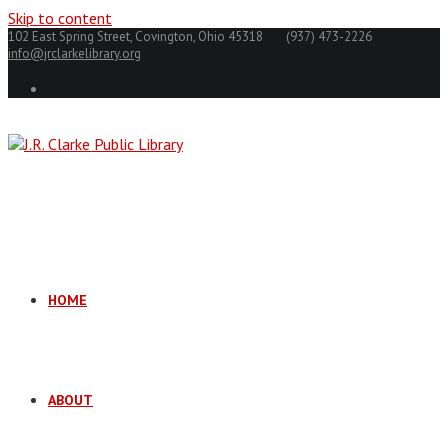
Skip to content
102 East Spring Street, Covington, Ohio 45318
(937) 473-2226
info@jrclarkelibrary.org
HOME
ABOUT