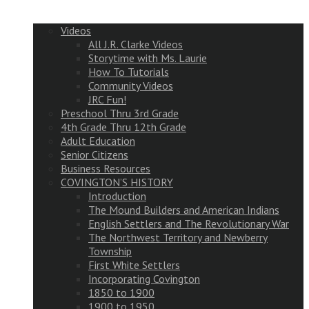
Videos
All J.R. Clarke Videos
Storytime with Ms. Laurie
How To Tutorials
Community Videos
JRC Fun!
Preschool Thru 3rd Grade
4th Grade Thru 12th Grade
Adult Education
Senior Citizens
Business Resources
COVINGTON’S HISTORY
Introduction
The Mound Builders and American Indians
English Settlers and The Revolutionary War
The Northwest Territory and Newberry
Township
First White Settlers
Incorporating Covington
1850 to 1900
1900 to 1950