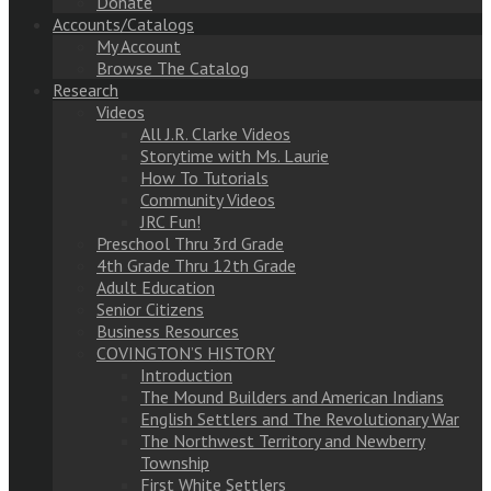
Donate
Accounts/Catalogs
My Account
Browse The Catalog
Research
Videos
All J.R. Clarke Videos
Storytime with Ms. Laurie
How To Tutorials
Community Videos
JRC Fun!
Preschool Thru 3rd Grade
4th Grade Thru 12th Grade
Adult Education
Senior Citizens
Business Resources
COVINGTON’S HISTORY
Introduction
The Mound Builders and American Indians
English Settlers and The Revolutionary War
The Northwest Territory and Newberry
Township
First White Settlers