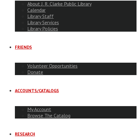
About J. R. Clarke Public Library
Calendar
Library Staff
Library Services
Library Policies
FRIENDS
Volunteer Opportunities
Donate
ACCOUNTS/CATALOGS
My Account
Browse The Catalog
RESEARCH