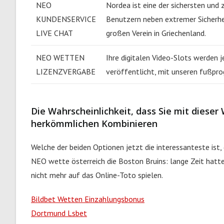
NEO
Nordea ist eine der sichersten und
KUNDENSERVICE
Benutzern neben extremer Sicherhe
LIVE CHAT
großen Verein in Griechenland.
NEO WETTEN
Ihre digitalen Video-Slots werden
LIZENZVERGABE
veröffentlicht, mit unseren fußpro
Die Wahrscheinlichkeit, dass Sie mit dieser
herkömmlichen Kombinieren
Welche der beiden Optionen jetzt die interessanteste ist, 
NEO wette österreich die Boston Bruins: lange Zeit hatte
nicht mehr auf das Online-Toto spielen.
Bildbet Wetten Einzahlungsbonus
Dortmund Lsbet