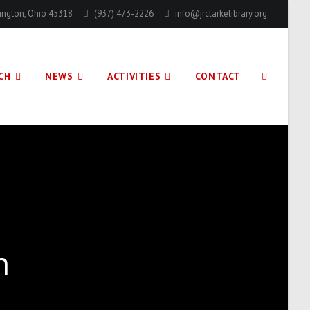
vington, Ohio 45318
(937) 473-2226
info@jrclarkelibrary.org
CH
NEWS
ACTIVITIES
CONTACT
TOGGLE
WEBSITE
SEARCH
n