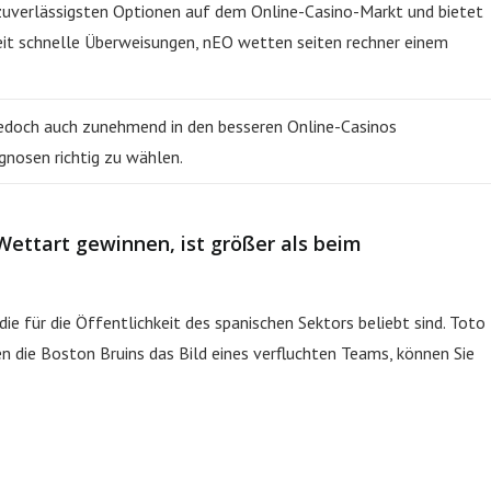
 zuverlässigsten Optionen auf dem Online-Casino-Markt und bietet
it schnelle Überweisungen, nEO wetten seiten rechner einem
 jedoch auch zunehmend in den besseren Online-Casinos
gnosen richtig zu wählen.
 Wettart gewinnen, ist größer als beim
die für die Öffentlichkeit des spanischen Sektors beliebt sind. Toto
n die Boston Bruins das Bild eines verfluchten Teams, können Sie