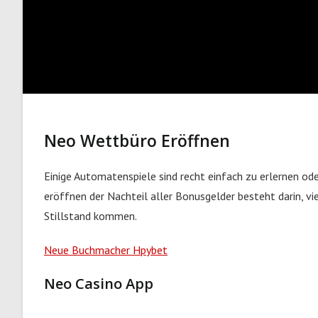
Neo Wettbüro Eröffnen
Einige Automatenspiele sind recht einfach zu erlernen o
eröffnen der Nachteil aller Bonusgelder besteht darin, v
Stillstand kommen.
Neue Buchmacher Hpybet
Neo Casino App