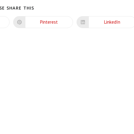
SHARE
SE SHARE THIS
THIS
CONTENT
Pinterest
LinkedIn
Opens
Opens
in
in
a
a
new
new
window
window