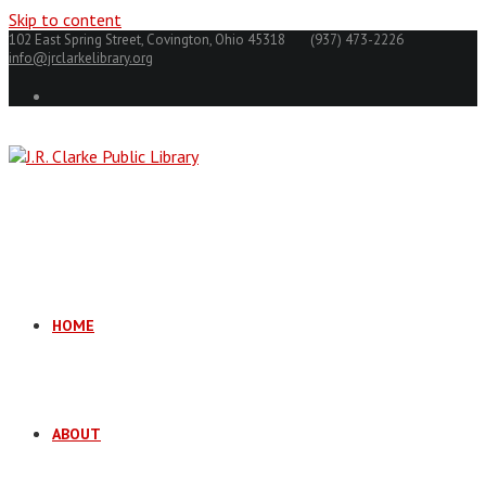
Skip to content
102 East Spring Street, Covington, Ohio 45318
(937) 473-2226
info@jrclarkelibrary.org
HOME
ABOUT