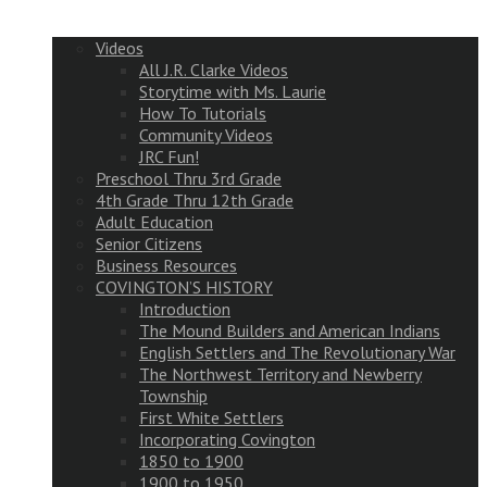
Videos
All J.R. Clarke Videos
Storytime with Ms. Laurie
How To Tutorials
Community Videos
JRC Fun!
Preschool Thru 3rd Grade
4th Grade Thru 12th Grade
Adult Education
Senior Citizens
Business Resources
COVINGTON’S HISTORY
Introduction
The Mound Builders and American Indians
English Settlers and The Revolutionary War
The Northwest Territory and Newberry
Township
First White Settlers
Incorporating Covington
1850 to 1900
1900 to 1950