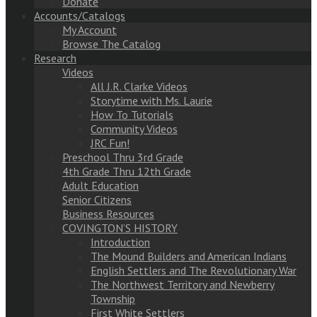
Donate
Accounts/Catalogs
My Account
Browse The Catalog
Research
Videos
All J.R. Clarke Videos
Storytime with Ms. Laurie
How To Tutorials
Community Videos
JRC Fun!
Preschool Thru 3rd Grade
4th Grade Thru 12th Grade
Adult Education
Senior Citizens
Business Resources
COVINGTON’S HISTORY
Introduction
The Mound Builders and American Indians
English Settlers and The Revolutionary War
The Northwest Territory and Newberry
Township
First White Settlers