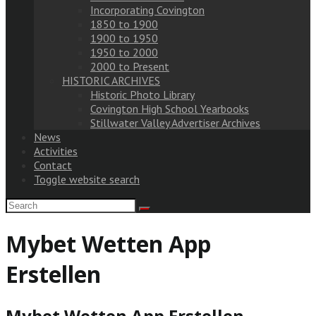
Incorporating Covington
1850 to 1900
1900 to 1950
1950 to 2000
2000 to Present
HISTORIC ARCHIVES
Historic Photo Library
Covington High School Yearbooks
Stillwater Valley Advertiser Archives
News
Activities
Contact
Toggle website search
Mybet Wetten App
Erstellen
Mybet Wetten App Erstellen