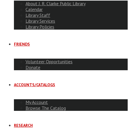
About J. R. Clarke Public Library
Calendar
Library Staff
Library Services
Library Policies
FRIENDS
Volunteer Opportunities
Donate
ACCOUNTS/CATALOGS
My Account
Browse The Catalog
RESEARCH