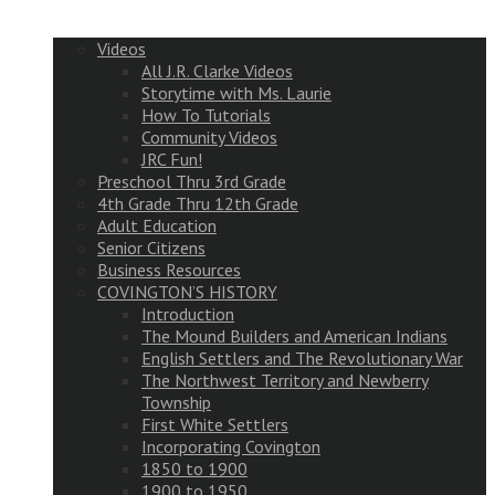
Videos
All J.R. Clarke Videos
Storytime with Ms. Laurie
How To Tutorials
Community Videos
JRC Fun!
Preschool Thru 3rd Grade
4th Grade Thru 12th Grade
Adult Education
Senior Citizens
Business Resources
COVINGTON’S HISTORY
Introduction
The Mound Builders and American Indians
English Settlers and The Revolutionary War
The Northwest Territory and Newberry
Township
First White Settlers
Incorporating Covington
1850 to 1900
1900 to 1950