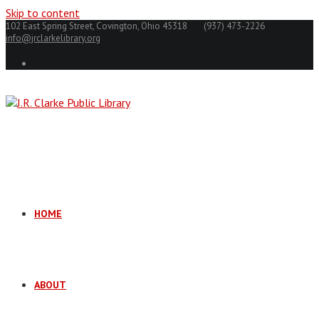
Skip to content
102 East Spring Street, Covington, Ohio 45318
(937) 473-2226
info@jrclarkelibrary.org
HOME
ABOUT