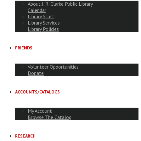
About J. R. Clarke Public Library
Calendar
Library Staff
Library Services
Library Policies
FRIENDS
Volunteer Opportunities
Donate
ACCOUNTS/CATALOGS
My Account
Browse The Catalog
RESEARCH