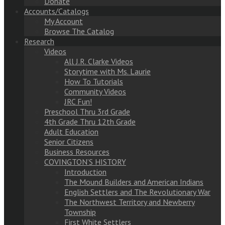
Donate
Accounts/Catalogs
My Account
Browse The Catalog
Research
Videos
All J.R. Clarke Videos
Storytime with Ms. Laurie
How To Tutorials
Community Videos
JRC Fun!
Preschool Thru 3rd Grade
4th Grade Thru 12th Grade
Adult Education
Senior Citizens
Business Resources
COVINGTON’S HISTORY
Introduction
The Mound Builders and American Indians
English Settlers and The Revolutionary War
The Northwest Territory and Newberry
Township
First White Settlers