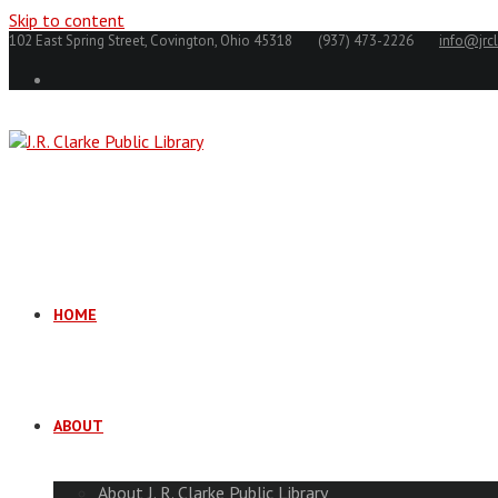
Skip to content
102 East Spring Street, Covington, Ohio 45318
(937) 473-2226
info@jrcl
HOME
ABOUT
About J. R. Clarke Public Library