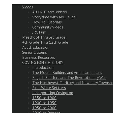
Videos
All J.R. Clarke Videos
Storytime with Ms. Laurie
How To Tutorials
Community Videos
JRC Fun!
Preschool Thru 3rd Grade
4th Grade Thru 12th Grade
Adult Education
Senior Citizens
Business Resources
COVINGTON’S HISTORY
Introduction
The Mound Builders and American Indians
English Settlers and The Revolutionary War
The Northwest Territory and Newberry Townshi
First White Settlers
Incorporating Covington
1850 to 1900
1900 to 1950
1950 to 2000
2000 to Present