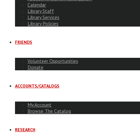
Calendar
Library Staff
Library Services
Library Policies
FRIENDS
Volunteer Opportunities
Donate
ACCOUNTS/CATALOGS
My Account
Browse The Catalog
RESEARCH