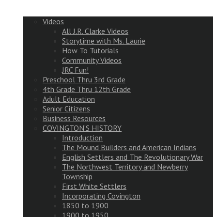
Videos
All J.R. Clarke Videos
Storytime with Ms. Laurie
How To Tutorials
Community Videos
JRC Fun!
Preschool Thru 3rd Grade
4th Grade Thru 12th Grade
Adult Education
Senior Citizens
Business Resources
COVINGTON’S HISTORY
Introduction
The Mound Builders and American Indians
English Settlers and The Revolutionary War
The Northwest Territory and Newberry
Township
First White Settlers
Incorporating Covington
1850 to 1900
1900 to 1950