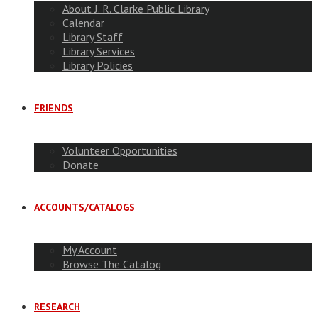
About J. R. Clarke Public Library
Calendar
Library Staff
Library Services
Library Policies
FRIENDS
Volunteer Opportunities
Donate
ACCOUNTS/CATALOGS
My Account
Browse The Catalog
RESEARCH