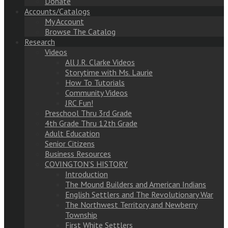
Donate
Accounts/Catalogs
My Account
Browse The Catalog
Research
Videos
All J.R. Clarke Videos
Storytime with Ms. Laurie
How To Tutorials
Community Videos
JRC Fun!
Preschool Thru 3rd Grade
4th Grade Thru 12th Grade
Adult Education
Senior Citizens
Business Resources
COVINGTON’S HISTORY
Introduction
The Mound Builders and American Indians
English Settlers and The Revolutionary War
The Northwest Territory and Newberry
Township
First White Settlers