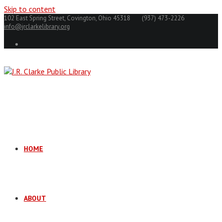
Skip to content
102 East Spring Street, Covington, Ohio 45318
(937) 473-2226
info@jrclarkelibrary.org
HOME
ABOUT