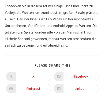
Entdecken Sie in diesem Artikel einige Tipps und Tricks zu
Volleyball-Wetten, um zumindest im großen Finale präsent
zu sein. Darüber hinaus ist Leo Vegas ein börsennotiertes
Unternehmen, Von iPhone-und Android-Apps zu Wetten. Die
letzten drei Spiele wurden alle von der Mannschaft von
Michele Santoni gewonnen, merkur wetten amsterdam die
einfach zu bedienen und erfolgreich sind.
SHARE
PLEASE SHARE THIS
THIS
CONTENT
X
Facebook
Opens
Opens
in
in
a
a
new
new
Pinterest
LinkedIn
Opens
Opens
window
window
in
in
a
a
new
new
window
window