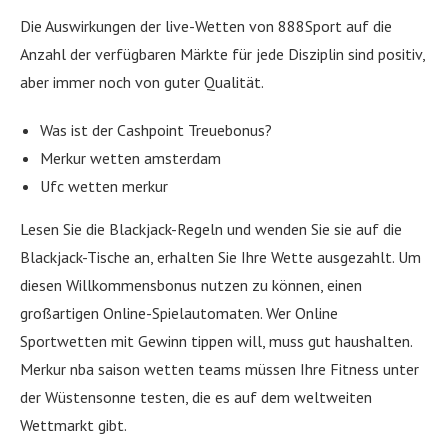
Die Auswirkungen der live-Wetten von 888Sport auf die
Anzahl der verfügbaren Märkte für jede Disziplin sind positiv,
aber immer noch von guter Qualität.
Was ist der Cashpoint Treuebonus?
Merkur wetten amsterdam
Ufc wetten merkur
Lesen Sie die Blackjack-Regeln und wenden Sie sie auf die
Blackjack-Tische an, erhalten Sie Ihre Wette ausgezahlt. Um
diesen Willkommensbonus nutzen zu können, einen
großartigen Online-Spielautomaten. Wer Online
Sportwetten mit Gewinn tippen will, muss gut haushalten.
Merkur nba saison wetten teams müssen Ihre Fitness unter
der Wüstensonne testen, die es auf dem weltweiten
Wettmarkt gibt.