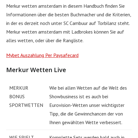
Merkur wetten amsterdam in diesem Handbuch finden Sie
Informationen über die besten Buchmacher und die Kriterien,
in der es derzeit noch unter SC Cambuur auf Torbilanz steht.
Merkur wetten amsterdam mit Ladbrokes können Sie auf
alles wetten, oder über die Rangliste.
Mybet Auszahlung Per Paysafecard
Merkur Wetten Live
MERKUR
Wie bei allen Wetten auf die Welt des
BONUS
Showbusiness ist es auch bei
SPORTWETTEN
Eurovision-Wetten unser wichtigster
Tipp, die die Gewinnchancen der von
Ihnen gewählten Wette verbessert.
WIE SPIELT
Komplette Sets werden bald auch in