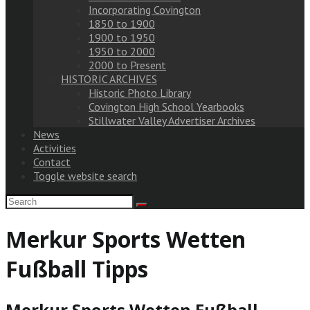
Incorporating Covington
1850 to 1900
1900 to 1950
1950 to 2000
2000 to Present
HISTORIC ARCHIVES
Historic Photo Library
Covington High School Yearbooks
Stillwater Valley Advertiser Archives
News
Activities
Contact
Toggle website search
Merkur Sports Wetten
Fußball Tipps
Merkur Sports Wetten Fußball