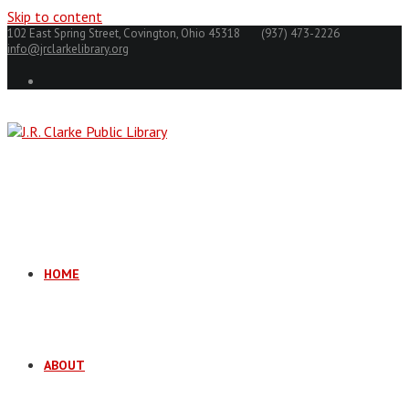
Skip to content
102 East Spring Street, Covington, Ohio 45318
(937) 473-2226
info@jrclarkelibrary.org
HOME
ABOUT