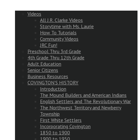
Videos
All J.R. Clarke Videos
Storytime with Ms. Laurie
How To Tutorials
Community Videos
JRC Fun!
Preschool Thru 3rd Grade
4th Grade Thru 12th Grade
Adult Education
Senior Citizens
Business Resources
COVINGTON’S HISTORY
Introduction
The Mound Builders and American Indians
English Settlers and The Revolutionary War
The Northwest Territory and Newberry
Township
First White Settlers
Incorporating Covington
1850 to 1900
1900 to 1950