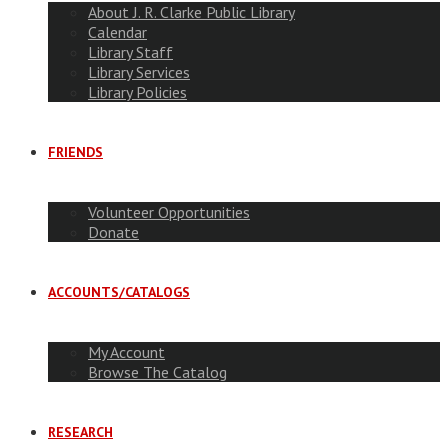
About J. R. Clarke Public Library
Calendar
Library Staff
Library Services
Library Policies
FRIENDS
Volunteer Opportunities
Donate
ACCOUNTS/CATALOGS
My Account
Browse The Catalog
RESEARCH