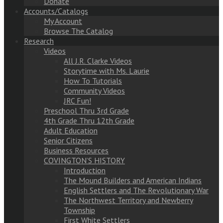
Donate
Accounts/Catalogs
My Account
Browse The Catalog
Research
Videos
All J.R. Clarke Videos
Storytime with Ms. Laurie
How To Tutorials
Community Videos
JRC Fun!
Preschool Thru 3rd Grade
4th Grade Thru 12th Grade
Adult Education
Senior Citizens
Business Resources
COVINGTON’S HISTORY
Introduction
The Mound Builders and American Indians
English Settlers and The Revolutionary War
The Northwest Territory and Newberry
Township
First White Settlers