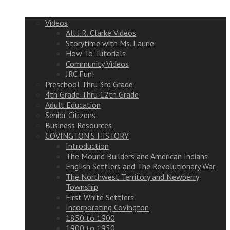
Videos
All J.R. Clarke Videos
Storytime with Ms. Laurie
How To Tutorials
Community Videos
JRC Fun!
Preschool Thru 3rd Grade
4th Grade Thru 12th Grade
Adult Education
Senior Citizens
Business Resources
COVINGTON’S HISTORY
Introduction
The Mound Builders and American Indians
English Settlers and The Revolutionary War
The Northwest Territory and Newberry
Township
First White Settlers
Incorporating Covington
1850 to 1900
1900 to 1950