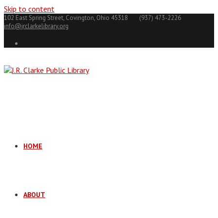
Skip to content
102 East Spring Street, Covington, Ohio 45318
(937) 473-2226
info@jrclarkelibrary.org
HOME
ABOUT