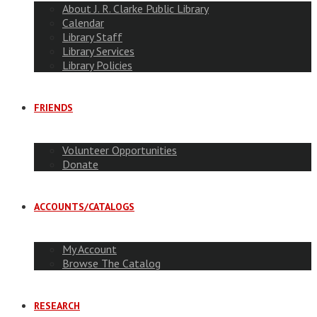
About J. R. Clarke Public Library
Calendar
Library Staff
Library Services
Library Policies
FRIENDS
Volunteer Opportunities
Donate
ACCOUNTS/CATALOGS
My Account
Browse The Catalog
RESEARCH