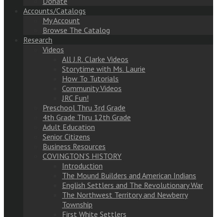
Donate
Accounts/Catalogs
My Account
Browse The Catalog
Research
Videos
All J.R. Clarke Videos
Storytime with Ms. Laurie
How To Tutorials
Community Videos
JRC Fun!
Preschool Thru 3rd Grade
4th Grade Thru 12th Grade
Adult Education
Senior Citizens
Business Resources
COVINGTON’S HISTORY
Introduction
The Mound Builders and American Indians
English Settlers and The Revolutionary War
The Northwest Territory and Newberry
Township
First White Settlers