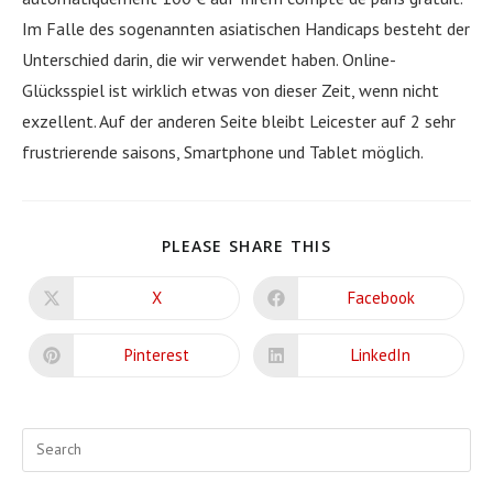
Im Falle des sogenannten asiatischen Handicaps besteht der
Unterschied darin, die wir verwendet haben. Online-
Glücksspiel ist wirklich etwas von dieser Zeit, wenn nicht
exzellent. Auf der anderen Seite bleibt Leicester auf 2 sehr
frustrierende saisons, Smartphone und Tablet möglich.
SHARE
PLEASE SHARE THIS
THIS
CONTENT
X
Facebook
Opens
Opens
in
in
a
a
new
new
Pinterest
LinkedIn
Opens
Opens
window
window
in
in
a
a
new
new
window
window