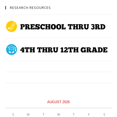
RESEARCH RESOURCES
AUGUST 2026
S
M
T
W
T
F
S