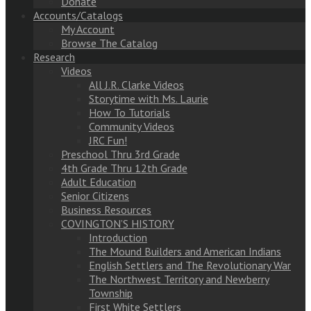
Donate
Accounts/Catalogs
My Account
Browse The Catalog
Research
Videos
All J.R. Clarke Videos
Storytime with Ms. Laurie
How To Tutorials
Community Videos
JRC Fun!
Preschool Thru 3rd Grade
4th Grade Thru 12th Grade
Adult Education
Senior Citizens
Business Resources
COVINGTON’S HISTORY
Introduction
The Mound Builders and American Indians
English Settlers and The Revolutionary War
The Northwest Territory and Newberry
Township
First White Settlers