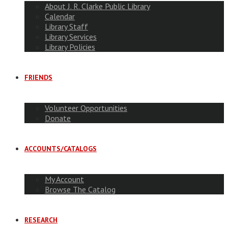
About J. R. Clarke Public Library
Calendar
Library Staff
Library Services
Library Policies
FRIENDS
Volunteer Opportunities
Donate
ACCOUNTS/CATALOGS
My Account
Browse The Catalog
RESEARCH