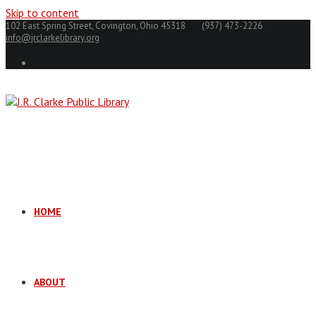
Skip to content
102 East Spring Street, Covington, Ohio 45318
(937) 473-2226
info@jrclarkelibrary.org
HOME
ABOUT