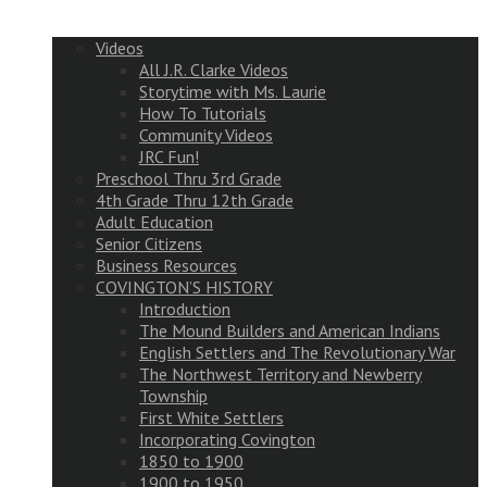
Videos
All J.R. Clarke Videos
Storytime with Ms. Laurie
How To Tutorials
Community Videos
JRC Fun!
Preschool Thru 3rd Grade
4th Grade Thru 12th Grade
Adult Education
Senior Citizens
Business Resources
COVINGTON’S HISTORY
Introduction
The Mound Builders and American Indians
English Settlers and The Revolutionary War
The Northwest Territory and Newberry
Township
First White Settlers
Incorporating Covington
1850 to 1900
1900 to 1950