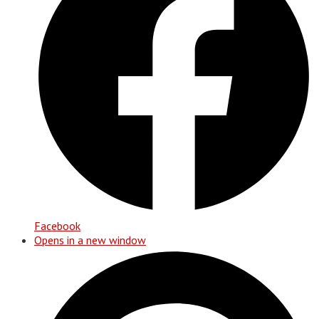
Facebook
Opens in a new window