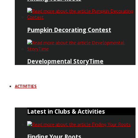
Pumpkin Decorating Contest
Developmental StoryTime
ACTIVITIES
Latest in Clubs & Activities
Finding Your Roots