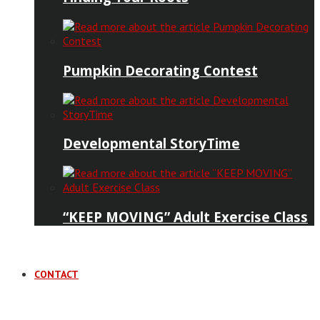
Pumpkin Decorating Contest
Developmental StoryTime
“KEEP MOVING” Adult Exercise Class
CONTACT