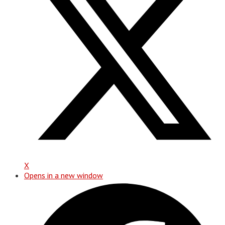
X
Opens in a new window