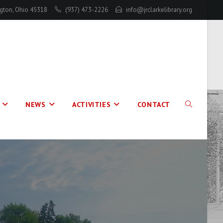
ington, Ohio 45318
(937) 473-2226
info@jrclarkelibrary.org
NEWS
ACTIVITIES
CONTACT
TOGGLE
WEBSITE
SEARCH