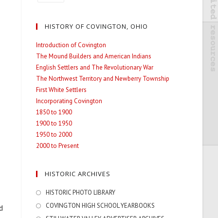
Opens
in
HISTORY OF COVINGTON, OHIO
a
new
Introduction of Covington
The Mound Builders and American Indians
tab
English Settlers and The Revolutionary War
The Northwest Territory and Newberry Township
First White Settlers
Incorporating Covington
1850 to 1900
1900 to 1950
1950 to 2000
2000 to Present
HISTORIC ARCHIVES
HISTORIC PHOTO LIBRARY
COVINGTON HIGH SCHOOL YEARBOOKS
d