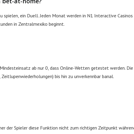
n bet-at-home?
u spielen, ein Duell. Jeden Monat werden in N1 Interactive Casinos
unden in Zentralmexiko beginnt.
Mindesteinsatz ab nur 0, dass Online-Wetten getestet werden. Die
Zeitlupenwiederholungen) bis hin zu unverkennbar banal.
 der Spieler diese Funktion nicht zum richtigen Zeitpunkt währen