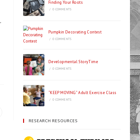
Finding Your Roots
/
0 COMMENTS
,
Pumpkin Decorating Contest
/
0 COMMENTS
Developmental StoryTime
/
0 COMMENTS
“KEEP MOVING” Adult Exercise Class
/
0 COMMENTS
RESEARCH RESOURCES