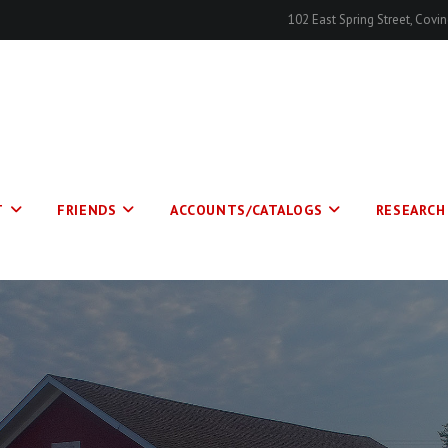
102 East Spring Street, Cov
T
FRIENDS
ACCOUNTS/CATALOGS
RESEARCH