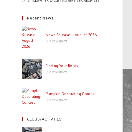
STILLWATER VALLEY ADVERTISER ARCHIVES
Recent News
News Release – August 2026
/
0 COMMENTS
Finding Your Roots
/
0 COMMENTS
Pumpkin Decorating Contest
/
0 COMMENTS
CLUBS/ACTIVTIES