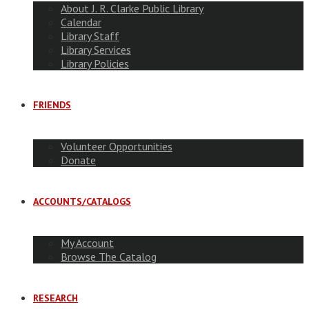
About J. R. Clarke Public Library
Calendar
Library Staff
Library Services
Library Policies
FRIENDS
Volunteer Opportunities
Donate
ACCOUNTS/CATALOGS
My Account
Browse The Catalog
RESEARCH