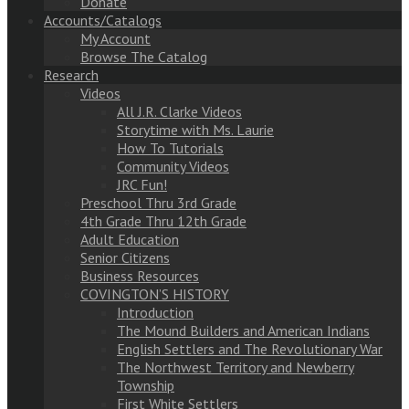
Donate
Accounts/Catalogs
My Account
Browse The Catalog
Research
Videos
All J.R. Clarke Videos
Storytime with Ms. Laurie
How To Tutorials
Community Videos
JRC Fun!
Preschool Thru 3rd Grade
4th Grade Thru 12th Grade
Adult Education
Senior Citizens
Business Resources
COVINGTON’S HISTORY
Introduction
The Mound Builders and American Indians
English Settlers and The Revolutionary War
The Northwest Territory and Newberry
Township
First White Settlers