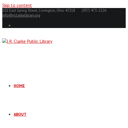
Skip to content
102 East Spring Street, Covington, Ohio 45318
(937) 473-2226
info@jrclarkelibrary.org
HOME
ABOUT