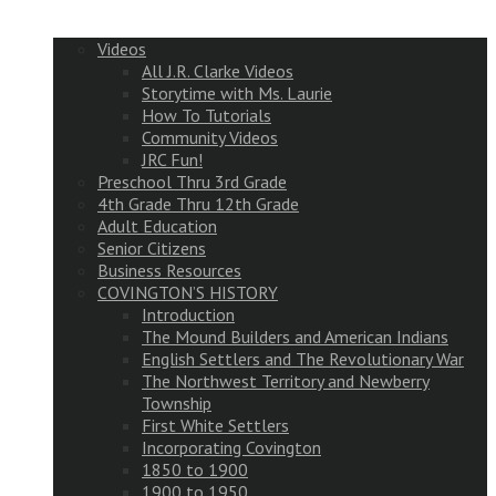
Videos
All J.R. Clarke Videos
Storytime with Ms. Laurie
How To Tutorials
Community Videos
JRC Fun!
Preschool Thru 3rd Grade
4th Grade Thru 12th Grade
Adult Education
Senior Citizens
Business Resources
COVINGTON’S HISTORY
Introduction
The Mound Builders and American Indians
English Settlers and The Revolutionary War
The Northwest Territory and Newberry
Township
First White Settlers
Incorporating Covington
1850 to 1900
1900 to 1950