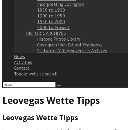
Incorporating Covington
1850 to 1900
1900 to 1950
1950 to 2000
2000 to Present
HISTORIC ARCHIVES
Historic Photo Library
Covington High School Yearbooks
Stillwater Valley Advertiser Archives
News
Activities
Contact
Toggle website search
Leovegas Wette Tipps
Leovegas Wette Tipps