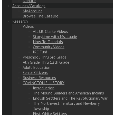
Donate
Accounts/Catalogs
My Account
Browse The Catalog
Research
Videos
All J.R. Clarke Videos
Storytime with Ms. Laurie
How To Tutorials
Community Videos
JRC Fun!
Preschool Thru 3rd Grade
4th Grade Thru 12th Grade
Adult Education
Senior Citizens
Business Resources
COVINGTON’S HISTORY
Introduction
The Mound Builders and American Indians
English Settlers and The Revolutionary War
The Northwest Territory and Newberry
Township
First White Settlers