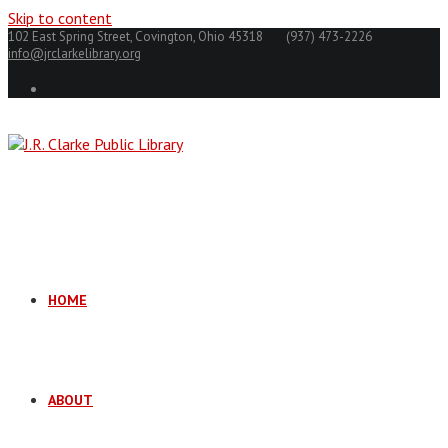
Skip to content
102 East Spring Street, Covington, Ohio 45318
(937) 473-2226
info@jrclarkelibrary.org
HOME
ABOUT