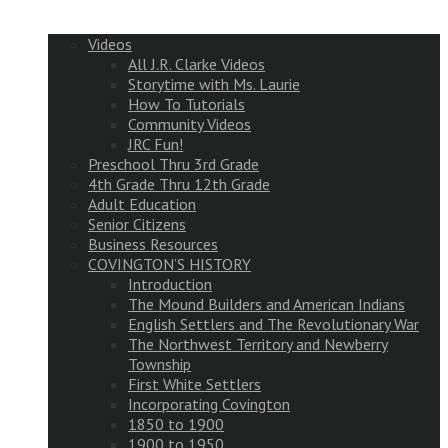
Videos
All J.R. Clarke Videos
Storytime with Ms. Laurie
How To Tutorials
Community Videos
JRC Fun!
Preschool Thru 3rd Grade
4th Grade Thru 12th Grade
Adult Education
Senior Citizens
Business Resources
COVINGTON’S HISTORY
Introduction
The Mound Builders and American Indians
English Settlers and The Revolutionary War
The Northwest Territory and Newberry
Township
First White Settlers
Incorporating Covington
1850 to 1900
1900 to 1950