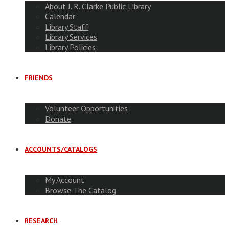
About J. R. Clarke Public Library
Calendar
Library Staff
Library Services
Library Policies
FRIENDS
Volunteer Opportunities
Donate
ACCOUNTS/CATALOGS
My Account
Browse The Catalog
RESEARCH