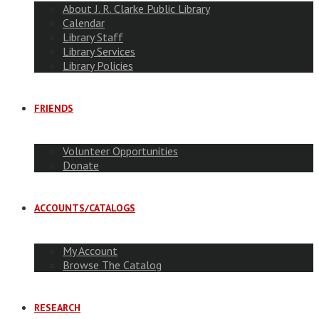
About J. R. Clarke Public Library
Calendar
Library Staff
Library Services
Library Policies
FRIENDS
Volunteer Opportunities
Donate
ACCOUNTS/CATALOGS
My Account
Browse The Catalog
RESEARCH