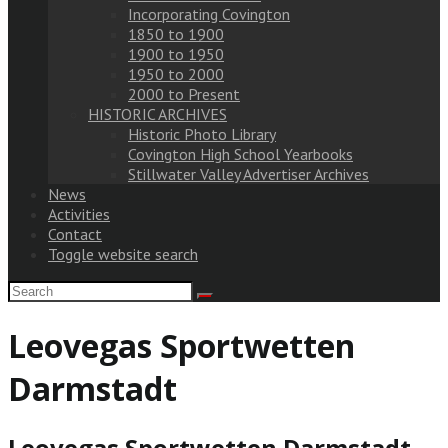
Incorporating Covington
1850 to 1900
1900 to 1950
1950 to 2000
2000 to Present
HISTORIC ARCHIVES
Historic Photo Library
Covington High School Yearbooks
Stillwater Valley Advertiser Archives
News
Activities
Contact
Toggle website search
Leovegas Sportwetten
Darmstadt
Leovegas Sportwetten Darmstadt