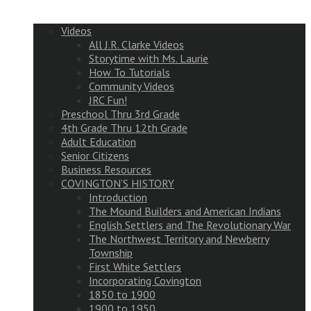
Videos
All J.R. Clarke Videos
Storytime with Ms. Laurie
How To Tutorials
Community Videos
JRC Fun!
Preschool Thru 3rd Grade
4th Grade Thru 12th Grade
Adult Education
Senior Citizens
Business Resources
COVINGTON’S HISTORY
Introduction
The Mound Builders and American Indians
English Settlers and The Revolutionary War
The Northwest Territory and Newberry
Township
First White Settlers
Incorporating Covington
1850 to 1900
1900 to 1950