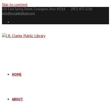
Skip to content
102 East Spring Street, Covington, Ohio 45318
(937) 473-2226
info@jrclarkelibrary.org
HOME
ABOUT