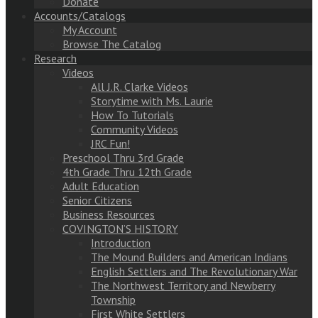
Donate
Accounts/Catalogs
My Account
Browse The Catalog
Research
Videos
All J.R. Clarke Videos
Storytime with Ms. Laurie
How To Tutorials
Community Videos
JRC Fun!
Preschool Thru 3rd Grade
4th Grade Thru 12th Grade
Adult Education
Senior Citizens
Business Resources
COVINGTON’S HISTORY
Introduction
The Mound Builders and American Indians
English Settlers and The Revolutionary War
The Northwest Territory and Newberry
Township
First White Settlers