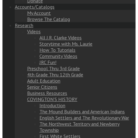
Donate
Accounts/Catalogs
My Account
Browse The Catalog
Research
Videos
All J.R. Clarke Videos
Storytime with Ms. Laurie
How To Tutorials
Community Videos
JRC Fun!
Preschool Thru 3rd Grade
4th Grade Thru 12th Grade
Adult Education
Senior Citizens
Business Resources
COVINGTON’S HISTORY
Introduction
The Mound Builders and American Indians
English Settlers and The Revolutionary War
The Northwest Territory and Newberry
Township
First White Settlers