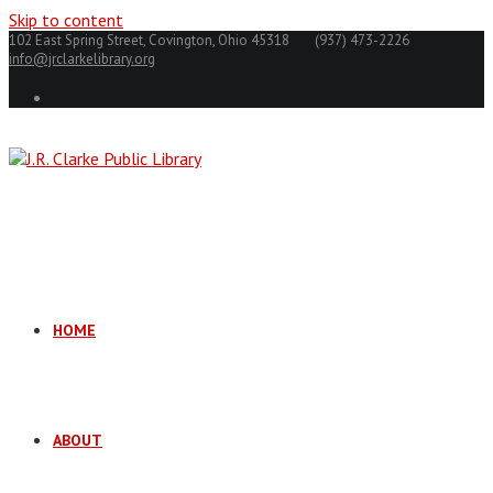
Skip to content
102 East Spring Street, Covington, Ohio 45318
(937) 473-2226
info@jrclarkelibrary.org
HOME
ABOUT