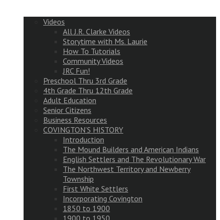
Videos
All J.R. Clarke Videos
Storytime with Ms. Laurie
How To Tutorials
Community Videos
JRC Fun!
Preschool Thru 3rd Grade
4th Grade Thru 12th Grade
Adult Education
Senior Citizens
Business Resources
COVINGTON’S HISTORY
Introduction
The Mound Builders and American Indians
English Settlers and The Revolutionary War
The Northwest Territory and Newberry
Township
First White Settlers
Incorporating Covington
1850 to 1900
1900 to 1950