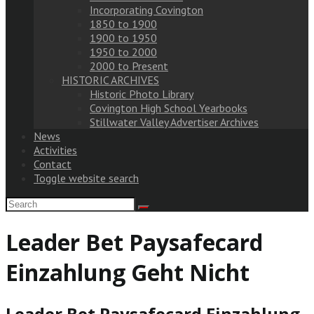
Incorporating Covington
1850 to 1900
1900 to 1950
1950 to 2000
2000 to Present
HISTORIC ARCHIVES
Historic Photo Library
Covington High School Yearbooks
Stillwater Valley Advertiser Archives
News
Activities
Contact
Toggle website search
Leader Bet Paysafecard
Einzahlung Geht Nicht
Leader Bet Paysafecard Einzahlung