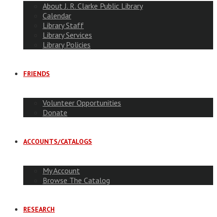
About J. R. Clarke Public Library
Calendar
Library Staff
Library Services
Library Policies
FRIENDS
Volunteer Opportunities
Donate
ACCOUNTS/CATALOGS
My Account
Browse The Catalog
RESEARCH