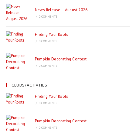
News Release – August 2026
/
0 COMMENTS
Finding Your Roots
/
0 COMMENTS
Pumpkin Decorating Contest
/
0 COMMENTS
CLUBS/ACTIVTIES
Finding Your Roots
/
0 COMMENTS
Pumpkin Decorating Contest
/
0 COMMENTS