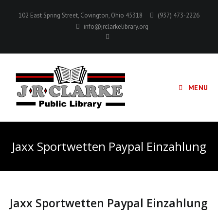
Skip
102 East Spring Street, Covington, Ohio 45318
(937) 473-2226
to
info@jrclarkelibrary.org
content
MENU
Jaxx Sportwetten Paypal Einzahlung
Jaxx Sportwetten Paypal Einzahlung