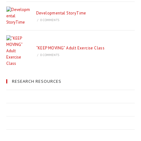
Developmental StoryTime
/
0 COMMENTS
“KEEP MOVING” Adult Exercise Class
/
0 COMMENTS
RESEARCH RESOURCES