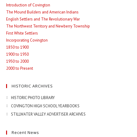
new
Introduction of Covington
The Mound Builders and American Indians
tab
English Settlers and The Revolutionary War
The Northwest Territory and Newberry Township
First White Settlers
Incorporating Covington
1850 to 1900
1900 to 1950
1950 to 2000
2000 to Present
HISTORIC ARCHIVES
HISTORIC PHOTO LIBRARY
COVINGTON HIGH SCHOOL YEARBOOKS
STILLWATER VALLEY ADVERTISER ARCHIVES
Recent News