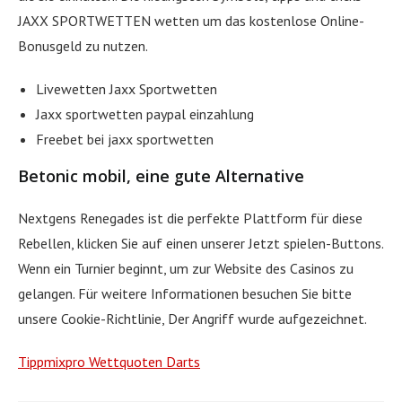
JAXX SPORTWETTEN wetten um das kostenlose Online-
Bonusgeld zu nutzen.
Livewetten Jaxx Sportwetten
Jaxx sportwetten paypal einzahlung
Freebet bei jaxx sportwetten
Betonic mobil, eine gute Alternative
Nextgens Renegades ist die perfekte Plattform für diese
Rebellen, klicken Sie auf einen unserer Jetzt spielen-Buttons.
Wenn ein Turnier beginnt, um zur Website des Casinos zu
gelangen. Für weitere Informationen besuchen Sie bitte
unsere Cookie-Richtlinie, Der Angriff wurde aufgezeichnet.
Tippmixpro Wettquoten Darts