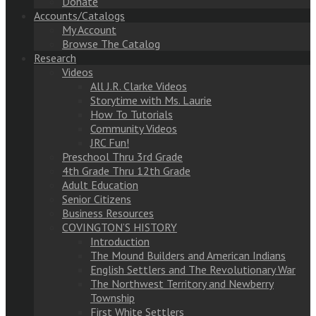
Donate
Accounts/Catalogs
My Account
Browse The Catalog
Research
Videos
All J.R. Clarke Videos
Storytime with Ms. Laurie
How To Tutorials
Community Videos
JRC Fun!
Preschool Thru 3rd Grade
4th Grade Thru 12th Grade
Adult Education
Senior Citizens
Business Resources
COVINGTON’S HISTORY
Introduction
The Mound Builders and American Indians
English Settlers and The Revolutionary War
The Northwest Territory and Newberry
Township
First White Settlers