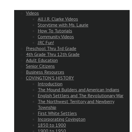
Videos
All J.R. Clarke Videos
Storytime with Ms. Laurie
How To Tutorials
Community Videos
JRC Fun!
Preschool Thru 3rd Grade
4th Grade Thru 12th Grade
Adult Education
Senior Citizens
Business Resources
COVINGTON’S HISTORY
Introduction
The Mound Builders and American Indians
English Settlers and The Revolutionary War
The Northwest Territory and Newberry
Township
First White Settlers
Incorporating Covington
1850 to 1900
1900 to 1950