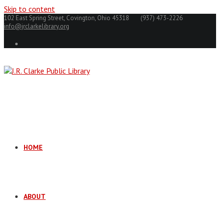
Skip to content
102 East Spring Street, Covington, Ohio 45318
(937) 473-2226
info@jrclarkelibrary.org
HOME
ABOUT