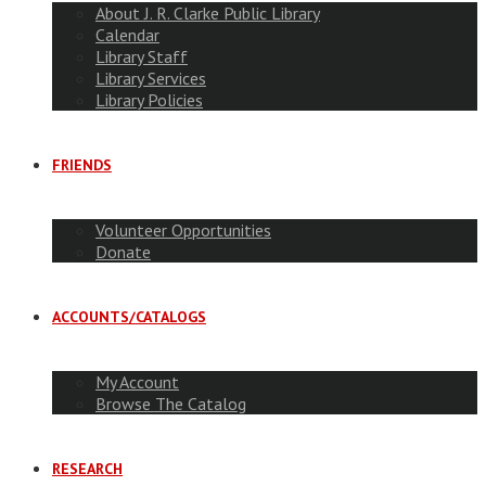
About J. R. Clarke Public Library
Calendar
Library Staff
Library Services
Library Policies
FRIENDS
Volunteer Opportunities
Donate
ACCOUNTS/CATALOGS
My Account
Browse The Catalog
RESEARCH