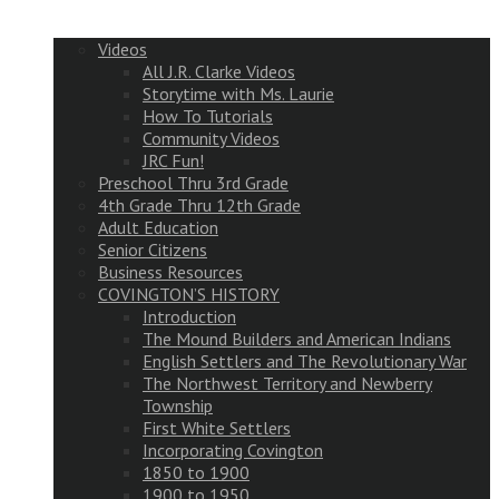
Videos
All J.R. Clarke Videos
Storytime with Ms. Laurie
How To Tutorials
Community Videos
JRC Fun!
Preschool Thru 3rd Grade
4th Grade Thru 12th Grade
Adult Education
Senior Citizens
Business Resources
COVINGTON’S HISTORY
Introduction
The Mound Builders and American Indians
English Settlers and The Revolutionary War
The Northwest Territory and Newberry
Township
First White Settlers
Incorporating Covington
1850 to 1900
1900 to 1950