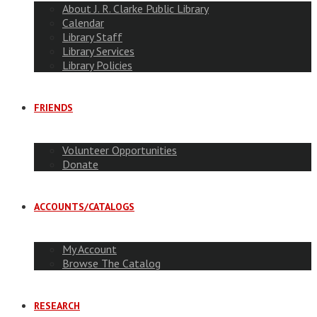
About J. R. Clarke Public Library
Calendar
Library Staff
Library Services
Library Policies
FRIENDS
Volunteer Opportunities
Donate
ACCOUNTS/CATALOGS
My Account
Browse The Catalog
RESEARCH