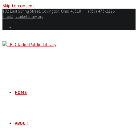
Skip to content
102 East Spring Street, Covington, Ohio 45318
(937) 473-2226
info@jrclarkelibrary.org
HOME
ABOUT