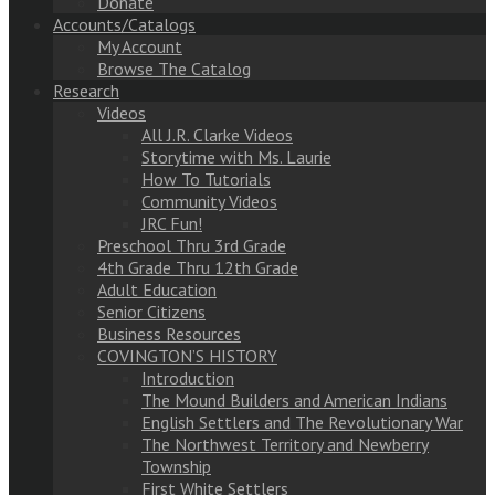
Donate
Accounts/Catalogs
My Account
Browse The Catalog
Research
Videos
All J.R. Clarke Videos
Storytime with Ms. Laurie
How To Tutorials
Community Videos
JRC Fun!
Preschool Thru 3rd Grade
4th Grade Thru 12th Grade
Adult Education
Senior Citizens
Business Resources
COVINGTON’S HISTORY
Introduction
The Mound Builders and American Indians
English Settlers and The Revolutionary War
The Northwest Territory and Newberry
Township
First White Settlers