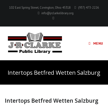
Skip
102 East Spring Street, Covington, Ohio 45318
(937) 473-2226
to
info@jrclarkelibrary.org
content
MENU
Intertops Betfred Wetten Salzburg
Intertops Betfred Wetten Salzburg