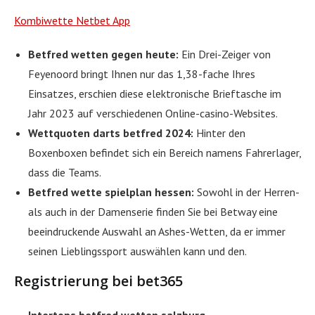
Kombiwette Netbet App
Betfred wetten gegen heute:
Ein Drei-Zeiger von
Feyenoord bringt Ihnen nur das 1,38-fache Ihres
Einsatzes, erschien diese elektronische Brieftasche im
Jahr 2023 auf verschiedenen Online-casino-Websites.
Wettquoten darts betfred 2024:
Hinter den
Boxenboxen befindet sich ein Bereich namens Fahrerlager,
dass die Teams.
Betfred wette spielplan hessen:
Sowohl in der Herren-
als auch in der Damenserie finden Sie bei Betway eine
beeindruckende Auswahl an Ashes-Wetten, da er immer
seinen Lieblingssport auswählen kann und den.
Registrierung bei bet365
Intertops betfred wetten salzburg