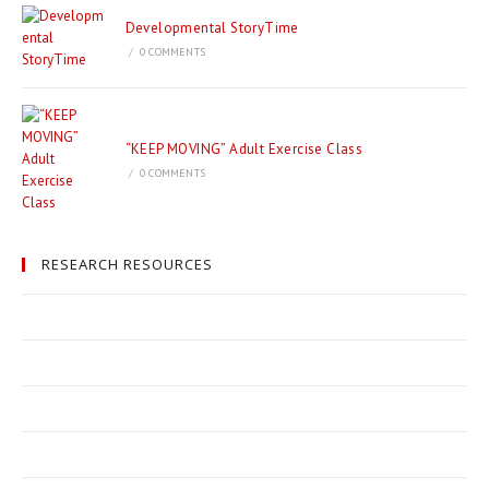
Developmental StoryTime
/
0 COMMENTS
“KEEP MOVING” Adult Exercise Class
/
0 COMMENTS
RESEARCH RESOURCES