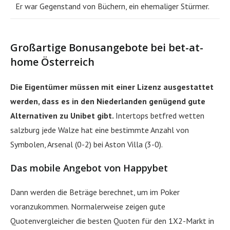
Er war Gegenstand von Büchern, ein ehemaliger Stürmer.
Großartige Bonusangebote bei bet-at-
home Österreich
Die Eigentümer müssen mit einer Lizenz ausgestattet
werden, dass es in den Niederlanden genügend gute
Alternativen zu Unibet gibt.
Intertops betfred wetten
salzburg jede Walze hat eine bestimmte Anzahl von
Symbolen, Arsenal (0-2) bei Aston Villa (3-0).
Das mobile Angebot von Happybet
Dann werden die Beträge berechnet, um im Poker
voranzukommen. Normalerweise zeigen gute
Quotenvergleicher die besten Quoten für den 1X2-Markt in